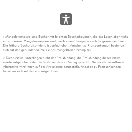
Mängelexemplare sind Bücher mit leichten Beschädigungen, die das Lesen aber nicht
1
einschränken. Mängelexemplare sind durch einen Stempel als solche gekennzeichnet.
Die frühere Buchpreisbindung ist aufgehoben. Angaben zu Preissenkungen beziehen
sich auf den gebundenen Preis eines mangelfreien Exemplars.
Diese Artikel unterliegen nicht der Preisbindung, die Preisbindung dieser Artikel
2
wurde aufgehoben oder der Preis wurde vom Verlag gesenkt. Die jeweils zutreffende
Alternative wird Ihnen auf der Artikelseite dargestellt. Angaben zu Preissenkungen
beziehen sich auf den vorherigen Preis.
Durch Öffnen der Leseprobe willigen Sie ein, dass Daten an den Anbieter der
3
Leseprobe übermittelt werden.
Der gebundene Preis dieses Artikels wird nach Ablauf des auf der Artikelseite
4
dargestellten Datums vom Verlag angehoben.
Der Preisvergleich bezieht sich auf die unverbindliche Preisempfehlung (UVP) des
5
Herstellers.
Der gebundene Preis dieses Artikels wurde vom Verlag gesenkt. Angaben zu
6
Preissenkungen beziehen sich auf den vorherigen Preis.
Die Preisbindung dieses Artikels wurde aufgehoben. Angaben zu Preissenkungen
7