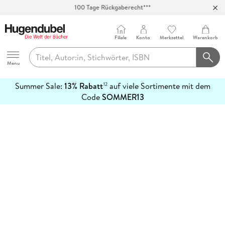
100 Tage Rückgaberecht***
Abholung in über 100 Filialen
Filiale
Konto
Merkzettel
Warenkorb
Hugendubel
Menu
Summer Sale:
13% Rabatt
auf viele Sortimente mit dem
12
mehr
Code
SOMMER13
erfahren