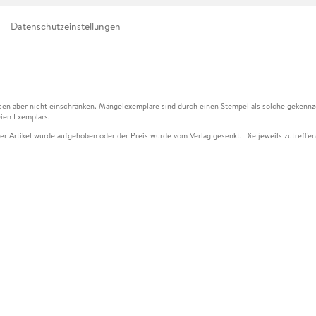
Datenschutzeinstellungen
en aber nicht einschränken. Mängelexemplare sind durch einen Stempel als solche gekennz
ien Exemplars.
ser Artikel wurde aufgehoben oder der Preis wurde vom Verlag gesenkt. Die jeweils zutreffend
ter der Leseprobe übermittelt werden.
kelseite dargestellten Datums vom Verlag angehoben.
g (UVP) des Herstellers.
n zu Preissenkungen beziehen sich auf den vorherigen Preis.
senkungen beziehen sich auf den letzten gebundenen Preis.
kelseite dargestellten Datums vom Verlag angehoben.
n den Gutschein ausschließlich online einlösen unter www.hugendubel.de. Keine Bestellung z
und eBooks) sowie für preisgebundene Kalender, tolino shine (4016621130466), tolino selec
cht möglich. Ein Weiterverkauf und der Handel des Gutscheincodes sind nicht gestattet.