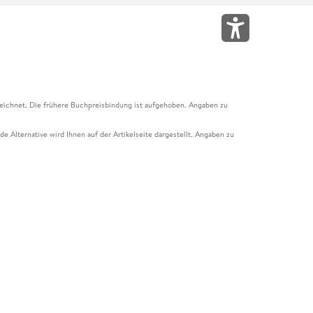
eichnet. Die frühere Buchpreisbindung ist aufgehoben. Angaben zu
e Alternative wird Ihnen auf der Artikelseite dargestellt. Angaben zu
ur Abholung mit Zahlung in der Filiale möglich. Der Gutschein ist nicht
t und das Hugendubel Hörbuch Abo. Der Gutschein ist nicht mit anderen