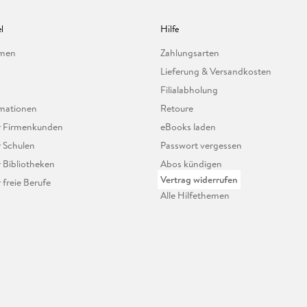
l
Hilfe
hmen
Zahlungsarten
Lieferung & Versandkosten
Filialabholung
mationen
Retoure
ür Firmenkunden
eBooks laden
r Schulen
Passwort vergessen
r Bibliotheken
Abos kündigen
Vertrag widerrufen
r freie Berufe
Alle Hilfethemen