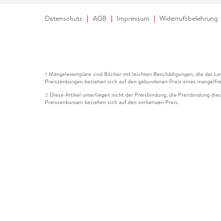
Datenschutz
AGB
Impressum
Widerrufsbelehrung
Mängelexemplare sind Bücher mit leichten Beschädigungen, die das Les
1
Preissenkungen beziehen sich auf den gebundenen Preis eines mangelfre
Diese Artikel unterliegen nicht der Preisbindung, die Preisbindung die
2
Preissenkungen beziehen sich auf den vorherigen Preis.
Durch Öffnen der Leseprobe willigen Sie ein, dass Daten an den Anbie
3
Der gebundene Preis dieses Artikels wird nach Ablauf des auf der Arti
4
Der Preisvergleich bezieht sich auf die unverbindliche Preisempfehlun
5
Der gebundene Preis dieses Artikels wurde vom Verlag gesenkt. Angabe
6
Die Preisbindung dieses Artikels wurde aufgehoben. Angaben zu Preis
7
Der gebundene Preis dieses Artikels wird nach Ablauf des auf der Arti
8
Ihr Gutschein SOMMER13 gilt bis einschließlich 10.08.2026. Sie könne
12
gültig für gesetzlich preisgebundene Artikel (deutschsprachige Bücher 
Gutscheinen und Geschenkkarten kombinierbar. Eine Barauszahlung ist ni