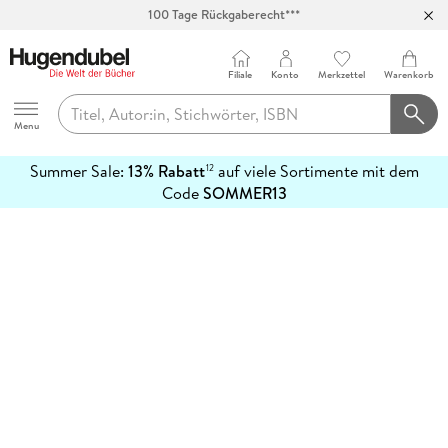
100 Tage Rückgaberecht***
Abholung in über 100 Filialen
Filiale
Konto
Merkzettel
Warenkorb
Hugendubel
Menu
Summer Sale:
13% Rabatt
auf viele Sortimente mit dem
12
mehr
Code
SOMMER13
erfahren