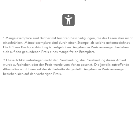
Mängelexemplare sind Bücher mit leichten Beschädigungen, die das Lesen aber nicht
1
einschränken. Mängelexemplare sind durch einen Stempel als solche gekennzeichnet.
Die frühere Buchpreisbindung ist aufgehoben. Angaben zu Preissenkungen beziehen
sich auf den gebundenen Preis eines mangelfreien Exemplars.
Diese Artikel unterliegen nicht der Preisbindung, die Preisbindung dieser Artikel
2
wurde aufgehoben oder der Preis wurde vom Verlag gesenkt. Die jeweils zutreffende
Alternative wird Ihnen auf der Artikelseite dargestellt. Angaben zu Preissenkungen
beziehen sich auf den vorherigen Preis.
Durch Öffnen der Leseprobe willigen Sie ein, dass Daten an den Anbieter der
3
Leseprobe übermittelt werden.
Der gebundene Preis dieses Artikels wird nach Ablauf des auf der Artikelseite
4
dargestellten Datums vom Verlag angehoben.
Der Preisvergleich bezieht sich auf die unverbindliche Preisempfehlung (UVP) des
5
Herstellers.
Der gebundene Preis dieses Artikels wurde vom Verlag gesenkt. Angaben zu
6
Preissenkungen beziehen sich auf den vorherigen Preis.
Die Preisbindung dieses Artikels wurde aufgehoben. Angaben zu Preissenkungen
7