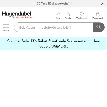
100 Tage Rückgaberecht***
Abholung in über 100 Filialen
Filiale
Konto
Merkzettel
Warenkorb
Hugendubel
Menu
Summer Sale:
13% Rabatt
auf viele Sortimente mit dem
12
mehr
Code
SOMMER13
erfahren