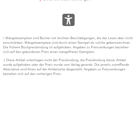
Mängelexemplare sind Bücher mit leichten Beschädigungen, die das Lesen aber nicht
1
einschränken. Mängelexemplare sind durch einen Stempel als solche gekennzeichnet.
Die frühere Buchpreisbindung ist aufgehoben. Angaben zu Preissenkungen beziehen
sich auf den gebundenen Preis eines mangelfreien Exemplars.
Diese Artikel unterliegen nicht der Preisbindung, die Preisbindung dieser Artikel
2
wurde aufgehoben oder der Preis wurde vom Verlag gesenkt. Die jeweils zutreffende
Alternative wird Ihnen auf der Artikelseite dargestellt. Angaben zu Preissenkungen
beziehen sich auf den vorherigen Preis.
Durch Öffnen der Leseprobe willigen Sie ein, dass Daten an den Anbieter der
3
Leseprobe übermittelt werden.
Der gebundene Preis dieses Artikels wird nach Ablauf des auf der Artikelseite
4
dargestellten Datums vom Verlag angehoben.
Der Preisvergleich bezieht sich auf die unverbindliche Preisempfehlung (UVP) des
5
Herstellers.
Der gebundene Preis dieses Artikels wurde vom Verlag gesenkt. Angaben zu
6
Preissenkungen beziehen sich auf den vorherigen Preis.
Die Preisbindung dieses Artikels wurde aufgehoben. Angaben zu Preissenkungen
7