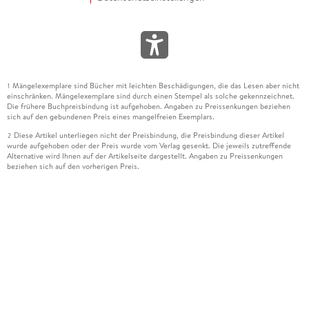
Mängelexemplare sind Bücher mit leichten Beschädigungen, die das Lesen aber nicht
1
einschränken. Mängelexemplare sind durch einen Stempel als solche gekennzeichnet.
Die frühere Buchpreisbindung ist aufgehoben. Angaben zu Preissenkungen beziehen
sich auf den gebundenen Preis eines mangelfreien Exemplars.
Diese Artikel unterliegen nicht der Preisbindung, die Preisbindung dieser Artikel
2
wurde aufgehoben oder der Preis wurde vom Verlag gesenkt. Die jeweils zutreffende
Alternative wird Ihnen auf der Artikelseite dargestellt. Angaben zu Preissenkungen
beziehen sich auf den vorherigen Preis.
Durch Öffnen der Leseprobe willigen Sie ein, dass Daten an den Anbieter der
3
Leseprobe übermittelt werden.
Der gebundene Preis dieses Artikels wird nach Ablauf des auf der Artikelseite
4
dargestellten Datums vom Verlag angehoben.
Der Preisvergleich bezieht sich auf die unverbindliche Preisempfehlung (UVP) des
5
Herstellers.
Der gebundene Preis dieses Artikels wurde vom Verlag gesenkt. Angaben zu
6
Preissenkungen beziehen sich auf den vorherigen Preis.
Die Preisbindung dieses Artikels wurde aufgehoben. Angaben zu Preissenkungen
7