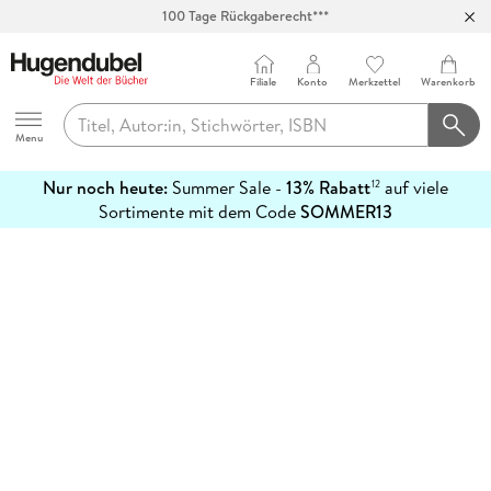
100 Tage Rückgaberecht***
Abholung in über 100 Filialen
Filiale
Konto
Merkzettel
Warenkorb
Hugendubel
Menu
Nur noch heute:
Summer Sale -
13% Rabatt
auf viele
12
mehr
Sortimente mit dem Code
SOMMER13
erfahren