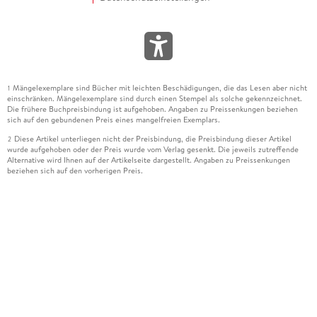
Mängelexemplare sind Bücher mit leichten Beschädigungen, die das Lesen aber nicht
1
einschränken. Mängelexemplare sind durch einen Stempel als solche gekennzeichnet.
Die frühere Buchpreisbindung ist aufgehoben. Angaben zu Preissenkungen beziehen
sich auf den gebundenen Preis eines mangelfreien Exemplars.
Diese Artikel unterliegen nicht der Preisbindung, die Preisbindung dieser Artikel
2
wurde aufgehoben oder der Preis wurde vom Verlag gesenkt. Die jeweils zutreffende
Alternative wird Ihnen auf der Artikelseite dargestellt. Angaben zu Preissenkungen
beziehen sich auf den vorherigen Preis.
Durch Öffnen der Leseprobe willigen Sie ein, dass Daten an den Anbieter der
3
Leseprobe übermittelt werden.
Der gebundene Preis dieses Artikels wird nach Ablauf des auf der Artikelseite
4
dargestellten Datums vom Verlag angehoben.
Der Preisvergleich bezieht sich auf die unverbindliche Preisempfehlung (UVP) des
5
Herstellers.
Der gebundene Preis dieses Artikels wurde vom Verlag gesenkt. Angaben zu
6
Preissenkungen beziehen sich auf den vorherigen Preis.
Die Preisbindung dieses Artikels wurde aufgehoben. Angaben zu Preissenkungen
7