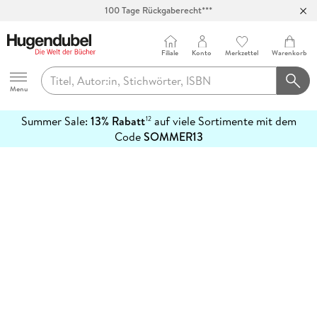
100 Tage Rückgaberecht***
Abholung in über 100 Filialen
Filiale
Konto
Merkzettel
Warenkorb
Hugendubel
Menu
Summer Sale:
13% Rabatt
auf viele Sortimente mit dem
12
mehr
Code
SOMMER13
erfahren