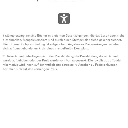
Mängelexemplare sind Bücher mit leichten Beschädigungen, die das Lesen aber nicht
1
einschränken. Mängelexemplare sind durch einen Stempel als solche gekennzeichnet.
Die frühere Buchpreisbindung ist aufgehoben. Angaben zu Preissenkungen beziehen
sich auf den gebundenen Preis eines mangelfreien Exemplars.
Diese Artikel unterliegen nicht der Preisbindung, die Preisbindung dieser Artikel
2
wurde aufgehoben oder der Preis wurde vom Verlag gesenkt. Die jeweils zutreffende
Alternative wird Ihnen auf der Artikelseite dargestellt. Angaben zu Preissenkungen
beziehen sich auf den vorherigen Preis.
Durch Öffnen der Leseprobe willigen Sie ein, dass Daten an den Anbieter der
3
Leseprobe übermittelt werden.
Der gebundene Preis dieses Artikels wird nach Ablauf des auf der Artikelseite
4
dargestellten Datums vom Verlag angehoben.
Der Preisvergleich bezieht sich auf die unverbindliche Preisempfehlung (UVP) des
5
Herstellers.
Der gebundene Preis dieses Artikels wurde vom Verlag gesenkt. Angaben zu
6
Preissenkungen beziehen sich auf den vorherigen Preis.
Die Preisbindung dieses Artikels wurde aufgehoben. Angaben zu Preissenkungen
7