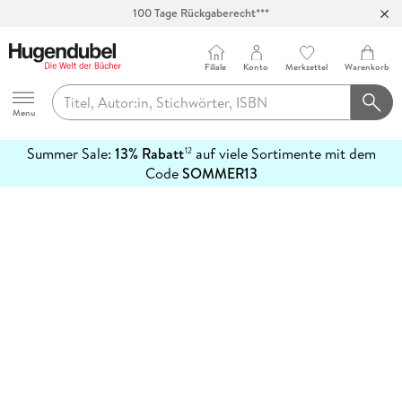
100 Tage Rückgaberecht***
Abholung in über 100 Filialen
Filiale
Konto
Merkzettel
Warenkorb
Hugendubel
Menu
Summer Sale:
13% Rabatt
auf viele Sortimente mit dem
12
mehr
Code
SOMMER13
erfahren