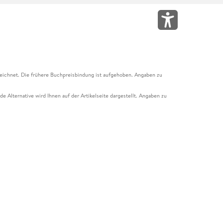
eichnet. Die frühere Buchpreisbindung ist aufgehoben. Angaben zu
e Alternative wird Ihnen auf der Artikelseite dargestellt. Angaben zu
ur Abholung mit Zahlung in der Filiale möglich. Der Gutschein ist nicht
t und das Hugendubel Hörbuch Abo. Der Gutschein ist nicht mit anderen