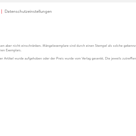
Datenschutzeinstellungen
en aber nicht einschränken. Mängelexemplare sind durch einen Stempel als solche gekennz
ien Exemplars.
ser Artikel wurde aufgehoben oder der Preis wurde vom Verlag gesenkt. Die jeweils zutreffend
ter der Leseprobe übermittelt werden.
kelseite dargestellten Datums vom Verlag angehoben.
g (UVP) des Herstellers.
n zu Preissenkungen beziehen sich auf den vorherigen Preis.
senkungen beziehen sich auf den letzten gebundenen Preis.
kelseite dargestellten Datums vom Verlag angehoben.
n den Gutschein ausschließlich online einlösen unter www.hugendubel.de. Keine Bestellung z
und eBooks) sowie für preisgebundene Kalender, tolino shine (4016621130466), tolino selec
cht möglich. Ein Weiterverkauf und der Handel des Gutscheincodes sind nicht gestattet.