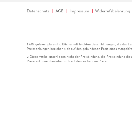
Datenschutz
AGB
Impressum
Widerrufsbelehrung
Mängelexemplare sind Bücher mit leichten Beschädigungen, die das Les
1
Preissenkungen beziehen sich auf den gebundenen Preis eines mangelfre
Diese Artikel unterliegen nicht der Preisbindung, die Preisbindung die
2
Preissenkungen beziehen sich auf den vorherigen Preis.
Durch Öffnen der Leseprobe willigen Sie ein, dass Daten an den Anbie
3
Der gebundene Preis dieses Artikels wird nach Ablauf des auf der Arti
4
Der Preisvergleich bezieht sich auf die unverbindliche Preisempfehlun
5
Der gebundene Preis dieses Artikels wurde vom Verlag gesenkt. Angabe
6
Die Preisbindung dieses Artikels wurde aufgehoben. Angaben zu Preis
7
Der gebundene Preis dieses Artikels wird nach Ablauf des auf der Arti
8
Ihr Gutschein SOMMER13 gilt bis einschließlich 10.08.2026. Sie könne
12
gültig für gesetzlich preisgebundene Artikel (deutschsprachige Bücher 
Gutscheinen und Geschenkkarten kombinierbar. Eine Barauszahlung ist ni