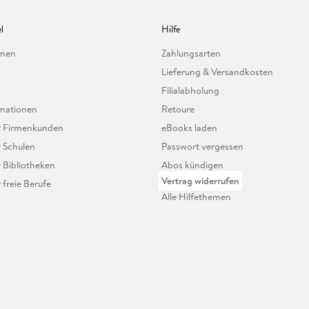
l
Hilfe
hmen
Zahlungsarten
Lieferung & Versandkosten
Filialabholung
mationen
Retoure
ür Firmenkunden
eBooks laden
r Schulen
Passwort vergessen
r Bibliotheken
Abos kündigen
Vertrag widerrufen
r freie Berufe
Alle Hilfethemen