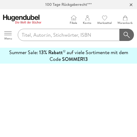
100 Tage Rückgaberecht***
Abholung in über 100 Filialen
Filiale
Konto
Merkzettel
Warenkorb
Hugendubel
Menu
Summer Sale:
13% Rabatt
auf viele Sortimente mit dem
12
mehr
Code
SOMMER13
erfahren