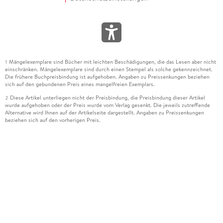
Mängelexemplare sind Bücher mit leichten Beschädigungen, die das Lesen aber nicht
1
einschränken. Mängelexemplare sind durch einen Stempel als solche gekennzeichnet.
Die frühere Buchpreisbindung ist aufgehoben. Angaben zu Preissenkungen beziehen
sich auf den gebundenen Preis eines mangelfreien Exemplars.
Diese Artikel unterliegen nicht der Preisbindung, die Preisbindung dieser Artikel
2
wurde aufgehoben oder der Preis wurde vom Verlag gesenkt. Die jeweils zutreffende
Alternative wird Ihnen auf der Artikelseite dargestellt. Angaben zu Preissenkungen
beziehen sich auf den vorherigen Preis.
Durch Öffnen der Leseprobe willigen Sie ein, dass Daten an den Anbieter der
3
Leseprobe übermittelt werden.
Der gebundene Preis dieses Artikels wird nach Ablauf des auf der Artikelseite
4
dargestellten Datums vom Verlag angehoben.
Der Preisvergleich bezieht sich auf die unverbindliche Preisempfehlung (UVP) des
5
Herstellers.
Der gebundene Preis dieses Artikels wurde vom Verlag gesenkt. Angaben zu
6
Preissenkungen beziehen sich auf den vorherigen Preis.
Die Preisbindung dieses Artikels wurde aufgehoben. Angaben zu Preissenkungen
7