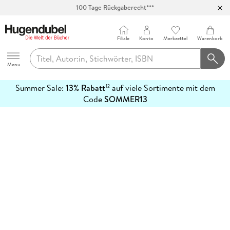
100 Tage Rückgaberecht***
Abholung in über 100 Filialen
Filiale
Konto
Merkzettel
Warenkorb
Hugendubel
Menu
Summer Sale:
13% Rabatt
auf viele Sortimente mit dem
12
mehr
Code
SOMMER13
erfahren