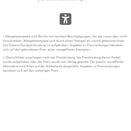
Mängelexemplare sind Bücher mit leichten Beschädigungen, die das Lesen aber nicht
1
einschränken. Mängelexemplare sind durch einen Stempel als solche gekennzeichnet.
Die frühere Buchpreisbindung ist aufgehoben. Angaben zu Preissenkungen beziehen
sich auf den gebundenen Preis eines mangelfreien Exemplars.
Diese Artikel unterliegen nicht der Preisbindung, die Preisbindung dieser Artikel
2
wurde aufgehoben oder der Preis wurde vom Verlag gesenkt. Die jeweils zutreffende
Alternative wird Ihnen auf der Artikelseite dargestellt. Angaben zu Preissenkungen
beziehen sich auf den vorherigen Preis.
Durch Öffnen der Leseprobe willigen Sie ein, dass Daten an den Anbieter der
3
Leseprobe übermittelt werden.
Der gebundene Preis dieses Artikels wird nach Ablauf des auf der Artikelseite
4
dargestellten Datums vom Verlag angehoben.
Der Preisvergleich bezieht sich auf die unverbindliche Preisempfehlung (UVP) des
5
Herstellers.
Der gebundene Preis dieses Artikels wurde vom Verlag gesenkt. Angaben zu
6
Preissenkungen beziehen sich auf den vorherigen Preis.
Die Preisbindung dieses Artikels wurde aufgehoben. Angaben zu Preissenkungen
7