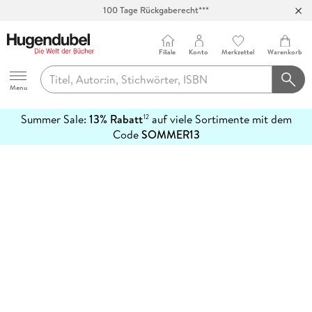
100 Tage Rückgaberecht***
Abholung in über 100 Filialen
Filiale
Konto
Merkzettel
Warenkorb
Hugendubel
Menu
Summer Sale:
13% Rabatt
auf viele Sortimente mit dem
12
mehr
Code
SOMMER13
erfahren