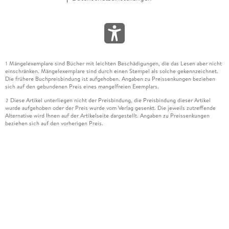
Mängelexemplare sind Bücher mit leichten Beschädigungen, die das Lesen aber nicht
1
einschränken. Mängelexemplare sind durch einen Stempel als solche gekennzeichnet.
Die frühere Buchpreisbindung ist aufgehoben. Angaben zu Preissenkungen beziehen
sich auf den gebundenen Preis eines mangelfreien Exemplars.
Diese Artikel unterliegen nicht der Preisbindung, die Preisbindung dieser Artikel
2
wurde aufgehoben oder der Preis wurde vom Verlag gesenkt. Die jeweils zutreffende
Alternative wird Ihnen auf der Artikelseite dargestellt. Angaben zu Preissenkungen
beziehen sich auf den vorherigen Preis.
Durch Öffnen der Leseprobe willigen Sie ein, dass Daten an den Anbieter der
3
Leseprobe übermittelt werden.
Der gebundene Preis dieses Artikels wird nach Ablauf des auf der Artikelseite
4
dargestellten Datums vom Verlag angehoben.
Der Preisvergleich bezieht sich auf die unverbindliche Preisempfehlung (UVP) des
5
Herstellers.
Der gebundene Preis dieses Artikels wurde vom Verlag gesenkt. Angaben zu
6
Preissenkungen beziehen sich auf den vorherigen Preis.
Die Preisbindung dieses Artikels wurde aufgehoben. Angaben zu Preissenkungen
7