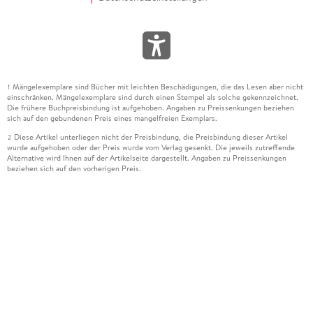
Mängelexemplare sind Bücher mit leichten Beschädigungen, die das Lesen aber nicht
1
einschränken. Mängelexemplare sind durch einen Stempel als solche gekennzeichnet.
Die frühere Buchpreisbindung ist aufgehoben. Angaben zu Preissenkungen beziehen
sich auf den gebundenen Preis eines mangelfreien Exemplars.
Diese Artikel unterliegen nicht der Preisbindung, die Preisbindung dieser Artikel
2
wurde aufgehoben oder der Preis wurde vom Verlag gesenkt. Die jeweils zutreffende
Alternative wird Ihnen auf der Artikelseite dargestellt. Angaben zu Preissenkungen
beziehen sich auf den vorherigen Preis.
Durch Öffnen der Leseprobe willigen Sie ein, dass Daten an den Anbieter der
3
Leseprobe übermittelt werden.
Der gebundene Preis dieses Artikels wird nach Ablauf des auf der Artikelseite
4
dargestellten Datums vom Verlag angehoben.
Der Preisvergleich bezieht sich auf die unverbindliche Preisempfehlung (UVP) des
5
Herstellers.
Der gebundene Preis dieses Artikels wurde vom Verlag gesenkt. Angaben zu
6
Preissenkungen beziehen sich auf den vorherigen Preis.
Die Preisbindung dieses Artikels wurde aufgehoben. Angaben zu Preissenkungen
7