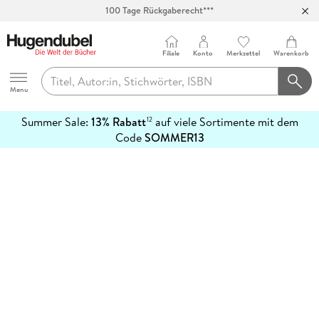
100 Tage Rückgaberecht***
Abholung in über 100 Filialen
Filiale
Konto
Merkzettel
Warenkorb
Hugendubel
Menu
Summer Sale:
13% Rabatt
auf viele Sortimente mit dem
12
mehr
Code
SOMMER13
erfahren