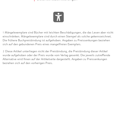
Mängelexemplare sind Bücher mit leichten Beschädigungen, die das Lesen aber nicht
1
einschränken. Mängelexemplare sind durch einen Stempel als solche gekennzeichnet.
Die frühere Buchpreisbindung ist aufgehoben. Angaben zu Preissenkungen beziehen
sich auf den gebundenen Preis eines mangelfreien Exemplars.
Diese Artikel unterliegen nicht der Preisbindung, die Preisbindung dieser Artikel
2
wurde aufgehoben oder der Preis wurde vom Verlag gesenkt. Die jeweils zutreffende
Alternative wird Ihnen auf der Artikelseite dargestellt. Angaben zu Preissenkungen
beziehen sich auf den vorherigen Preis.
Durch Öffnen der Leseprobe willigen Sie ein, dass Daten an den Anbieter der
3
Leseprobe übermittelt werden.
Der gebundene Preis dieses Artikels wird nach Ablauf des auf der Artikelseite
4
dargestellten Datums vom Verlag angehoben.
Der Preisvergleich bezieht sich auf die unverbindliche Preisempfehlung (UVP) des
5
Herstellers.
Der gebundene Preis dieses Artikels wurde vom Verlag gesenkt. Angaben zu
6
Preissenkungen beziehen sich auf den vorherigen Preis.
Die Preisbindung dieses Artikels wurde aufgehoben. Angaben zu Preissenkungen
7