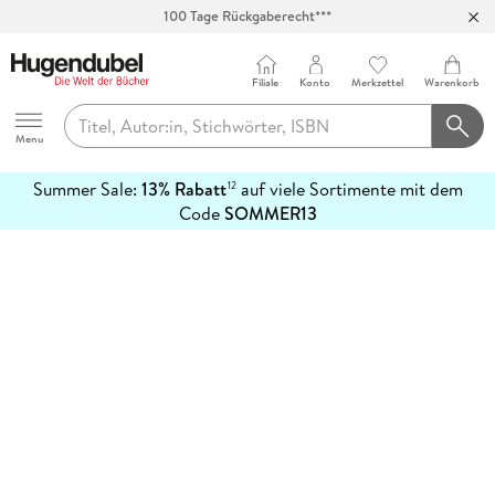
100 Tage Rückgaberecht***
Abholung in über 100 Filialen
Filiale
Konto
Merkzettel
Warenkorb
Hugendubel
Menu
Summer Sale:
13% Rabatt
auf viele Sortimente mit dem
12
mehr
Code
SOMMER13
erfahren