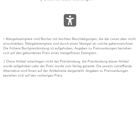
Mängelexemplare sind Bücher mit leichten Beschädigungen, die das Lesen aber nicht
1
einschränken. Mängelexemplare sind durch einen Stempel als solche gekennzeichnet.
Die frühere Buchpreisbindung ist aufgehoben. Angaben zu Preissenkungen beziehen
sich auf den gebundenen Preis eines mangelfreien Exemplars.
Diese Artikel unterliegen nicht der Preisbindung, die Preisbindung dieser Artikel
2
wurde aufgehoben oder der Preis wurde vom Verlag gesenkt. Die jeweils zutreffende
Alternative wird Ihnen auf der Artikelseite dargestellt. Angaben zu Preissenkungen
beziehen sich auf den vorherigen Preis.
Durch Öffnen der Leseprobe willigen Sie ein, dass Daten an den Anbieter der
3
Leseprobe übermittelt werden.
Der gebundene Preis dieses Artikels wird nach Ablauf des auf der Artikelseite
4
dargestellten Datums vom Verlag angehoben.
Der Preisvergleich bezieht sich auf die unverbindliche Preisempfehlung (UVP) des
5
Herstellers.
Der gebundene Preis dieses Artikels wurde vom Verlag gesenkt. Angaben zu
6
Preissenkungen beziehen sich auf den vorherigen Preis.
Die Preisbindung dieses Artikels wurde aufgehoben. Angaben zu Preissenkungen
7