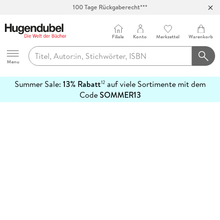
100 Tage Rückgaberecht***
Abholung in über 100 Filialen
Filiale
Konto
Merkzettel
Warenkorb
Hugendubel
Menu
Summer Sale:
13% Rabatt
auf viele Sortimente mit dem
12
mehr
Code
SOMMER13
erfahren