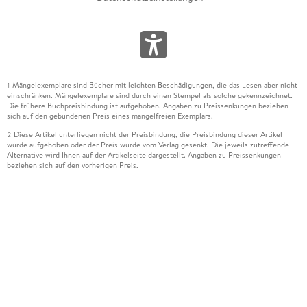
Mängelexemplare sind Bücher mit leichten Beschädigungen, die das Lesen aber nicht
1
einschränken. Mängelexemplare sind durch einen Stempel als solche gekennzeichnet.
Die frühere Buchpreisbindung ist aufgehoben. Angaben zu Preissenkungen beziehen
sich auf den gebundenen Preis eines mangelfreien Exemplars.
Diese Artikel unterliegen nicht der Preisbindung, die Preisbindung dieser Artikel
2
wurde aufgehoben oder der Preis wurde vom Verlag gesenkt. Die jeweils zutreffende
Alternative wird Ihnen auf der Artikelseite dargestellt. Angaben zu Preissenkungen
beziehen sich auf den vorherigen Preis.
Durch Öffnen der Leseprobe willigen Sie ein, dass Daten an den Anbieter der
3
Leseprobe übermittelt werden.
Der gebundene Preis dieses Artikels wird nach Ablauf des auf der Artikelseite
4
dargestellten Datums vom Verlag angehoben.
Der Preisvergleich bezieht sich auf die unverbindliche Preisempfehlung (UVP) des
5
Herstellers.
Der gebundene Preis dieses Artikels wurde vom Verlag gesenkt. Angaben zu
6
Preissenkungen beziehen sich auf den vorherigen Preis.
Die Preisbindung dieses Artikels wurde aufgehoben. Angaben zu Preissenkungen
7