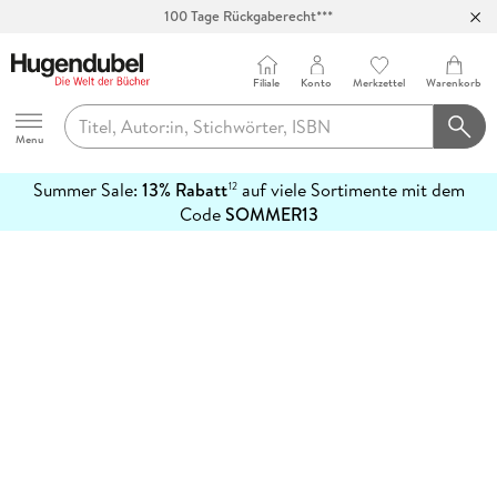
100 Tage Rückgaberecht***
Abholung in über 100 Filialen
Filiale
Konto
Merkzettel
Warenkorb
Hugendubel
Menu
Summer Sale:
13% Rabatt
auf viele Sortimente mit dem
12
mehr
Code
SOMMER13
erfahren