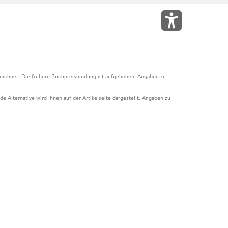
eichnet. Die frühere Buchpreisbindung ist aufgehoben. Angaben zu
e Alternative wird Ihnen auf der Artikelseite dargestellt. Angaben zu
ur Abholung mit Zahlung in der Filiale möglich. Der Gutschein ist nicht
t und das Hugendubel Hörbuch Abo. Der Gutschein ist nicht mit anderen