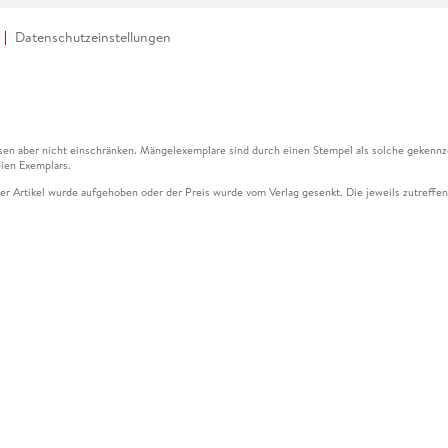
Datenschutzeinstellungen
en aber nicht einschränken. Mängelexemplare sind durch einen Stempel als solche gekennz
ien Exemplars.
ser Artikel wurde aufgehoben oder der Preis wurde vom Verlag gesenkt. Die jeweils zutreffend
ter der Leseprobe übermittelt werden.
kelseite dargestellten Datums vom Verlag angehoben.
g (UVP) des Herstellers.
n zu Preissenkungen beziehen sich auf den vorherigen Preis.
senkungen beziehen sich auf den letzten gebundenen Preis.
kelseite dargestellten Datums vom Verlag angehoben.
n den Gutschein ausschließlich online einlösen unter www.hugendubel.de. Keine Bestellung z
und eBooks) sowie für preisgebundene Kalender, tolino shine (4016621130466), tolino selec
cht möglich. Ein Weiterverkauf und der Handel des Gutscheincodes sind nicht gestattet.