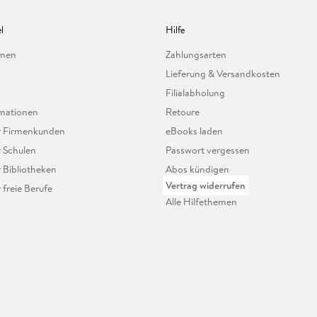
l
Hilfe
hmen
Zahlungsarten
Lieferung & Versandkosten
Filialabholung
mationen
Retoure
ür Firmenkunden
eBooks laden
r Schulen
Passwort vergessen
r Bibliotheken
Abos kündigen
Vertrag widerrufen
r freie Berufe
Alle Hilfethemen