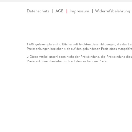
Datenschutz
AGB
Impressum
Widerrufsbelehrung
Mängelexemplare sind Bücher mit leichten Beschädigungen, die das Les
1
Preissenkungen beziehen sich auf den gebundenen Preis eines mangelfre
Diese Artikel unterliegen nicht der Preisbindung, die Preisbindung die
2
Preissenkungen beziehen sich auf den vorherigen Preis.
Durch Öffnen der Leseprobe willigen Sie ein, dass Daten an den Anbie
3
Der gebundene Preis dieses Artikels wird nach Ablauf des auf der Arti
4
Der Preisvergleich bezieht sich auf die unverbindliche Preisempfehlun
5
Der gebundene Preis dieses Artikels wurde vom Verlag gesenkt. Angabe
6
Die Preisbindung dieses Artikels wurde aufgehoben. Angaben zu Preis
7
Der gebundene Preis dieses Artikels wird nach Ablauf des auf der Arti
8
Ihr Gutschein SOMMER13 gilt bis einschließlich 10.08.2026. Sie könne
12
gültig für gesetzlich preisgebundene Artikel (deutschsprachige Bücher 
Gutscheinen und Geschenkkarten kombinierbar. Eine Barauszahlung ist ni