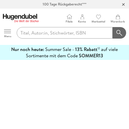
100 Tage Rückgaberecht***
Abholung in über 100 Filialen
Filiale
Konto
Merkzettel
Warenkorb
Hugendubel
Menu
Nur noch heute:
Summer Sale -
13% Rabatt
auf viele
12
mehr
Sortimente mit dem Code
SOMMER13
erfahren