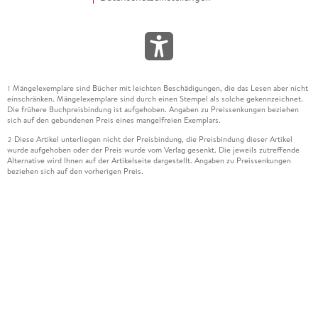
Mängelexemplare sind Bücher mit leichten Beschädigungen, die das Lesen aber nicht
1
einschränken. Mängelexemplare sind durch einen Stempel als solche gekennzeichnet.
Die frühere Buchpreisbindung ist aufgehoben. Angaben zu Preissenkungen beziehen
sich auf den gebundenen Preis eines mangelfreien Exemplars.
Diese Artikel unterliegen nicht der Preisbindung, die Preisbindung dieser Artikel
2
wurde aufgehoben oder der Preis wurde vom Verlag gesenkt. Die jeweils zutreffende
Alternative wird Ihnen auf der Artikelseite dargestellt. Angaben zu Preissenkungen
beziehen sich auf den vorherigen Preis.
Durch Öffnen der Leseprobe willigen Sie ein, dass Daten an den Anbieter der
3
Leseprobe übermittelt werden.
Der gebundene Preis dieses Artikels wird nach Ablauf des auf der Artikelseite
4
dargestellten Datums vom Verlag angehoben.
Der Preisvergleich bezieht sich auf die unverbindliche Preisempfehlung (UVP) des
5
Herstellers.
Der gebundene Preis dieses Artikels wurde vom Verlag gesenkt. Angaben zu
6
Preissenkungen beziehen sich auf den vorherigen Preis.
Die Preisbindung dieses Artikels wurde aufgehoben. Angaben zu Preissenkungen
7