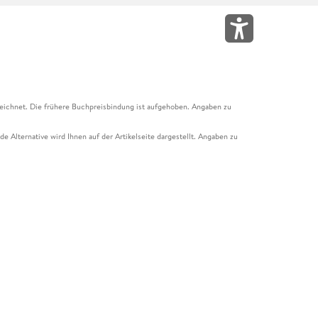
eichnet. Die frühere Buchpreisbindung ist aufgehoben. Angaben zu
e Alternative wird Ihnen auf der Artikelseite dargestellt. Angaben zu
ur Abholung mit Zahlung in der Filiale möglich. Der Gutschein ist nicht
t und das Hugendubel Hörbuch Abo. Der Gutschein ist nicht mit anderen