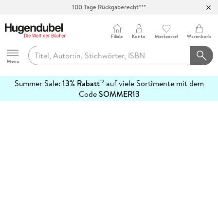
100 Tage Rückgaberecht***
Abholung in über 100 Filialen
Filiale
Konto
Merkzettel
Warenkorb
Hugendubel
Menu
Summer Sale:
13% Rabatt
auf viele Sortimente mit dem
12
mehr
Code
SOMMER13
erfahren