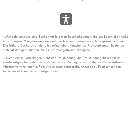
Mängelexemplare sind Bücher mit leichten Beschädigungen, die das Lesen aber nicht
1
einschränken. Mängelexemplare sind durch einen Stempel als solche gekennzeichnet.
Die frühere Buchpreisbindung ist aufgehoben. Angaben zu Preissenkungen beziehen
sich auf den gebundenen Preis eines mangelfreien Exemplars.
Diese Artikel unterliegen nicht der Preisbindung, die Preisbindung dieser Artikel
2
wurde aufgehoben oder der Preis wurde vom Verlag gesenkt. Die jeweils zutreffende
Alternative wird Ihnen auf der Artikelseite dargestellt. Angaben zu Preissenkungen
beziehen sich auf den vorherigen Preis.
Durch Öffnen der Leseprobe willigen Sie ein, dass Daten an den Anbieter der
3
Leseprobe übermittelt werden.
Der gebundene Preis dieses Artikels wird nach Ablauf des auf der Artikelseite
4
dargestellten Datums vom Verlag angehoben.
Der Preisvergleich bezieht sich auf die unverbindliche Preisempfehlung (UVP) des
5
Herstellers.
Der gebundene Preis dieses Artikels wurde vom Verlag gesenkt. Angaben zu
6
Preissenkungen beziehen sich auf den vorherigen Preis.
Die Preisbindung dieses Artikels wurde aufgehoben. Angaben zu Preissenkungen
7