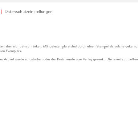
Datenschutzeinstellungen
en aber nicht einschränken. Mängelexemplare sind durch einen Stempel als solche gekennz
ien Exemplars.
ser Artikel wurde aufgehoben oder der Preis wurde vom Verlag gesenkt. Die jeweils zutreffend
ter der Leseprobe übermittelt werden.
kelseite dargestellten Datums vom Verlag angehoben.
g (UVP) des Herstellers.
n zu Preissenkungen beziehen sich auf den vorherigen Preis.
senkungen beziehen sich auf den letzten gebundenen Preis.
kelseite dargestellten Datums vom Verlag angehoben.
n den Gutschein ausschließlich online einlösen unter www.hugendubel.de. Keine Bestellung z
und eBooks) sowie für preisgebundene Kalender, tolino shine (4016621130466), tolino selec
cht möglich. Ein Weiterverkauf und der Handel des Gutscheincodes sind nicht gestattet.