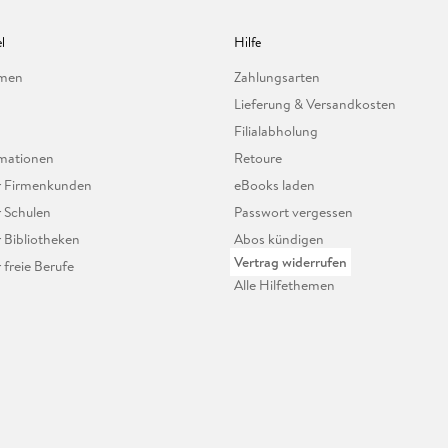
l
Hilfe
hmen
Zahlungsarten
Lieferung & Versandkosten
Filialabholung
mationen
Retoure
ür Firmenkunden
eBooks laden
r Schulen
Passwort vergessen
r Bibliotheken
Abos kündigen
Vertrag widerrufen
r freie Berufe
Alle Hilfethemen