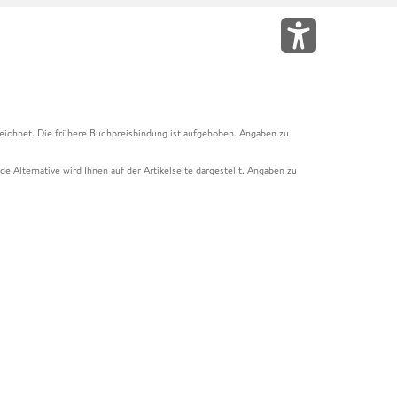
eichnet. Die frühere Buchpreisbindung ist aufgehoben. Angaben zu
e Alternative wird Ihnen auf der Artikelseite dargestellt. Angaben zu
ur Abholung mit Zahlung in der Filiale möglich. Der Gutschein ist nicht
t und das Hugendubel Hörbuch Abo. Der Gutschein ist nicht mit anderen