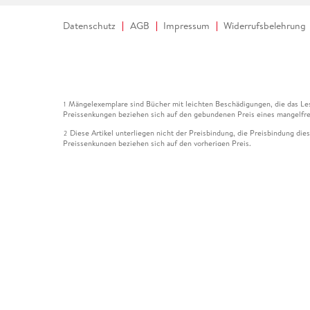
Datenschutz
AGB
Impressum
Widerrufsbelehrung
Mängelexemplare sind Bücher mit leichten Beschädigungen, die das Les
1
Preissenkungen beziehen sich auf den gebundenen Preis eines mangelfre
Diese Artikel unterliegen nicht der Preisbindung, die Preisbindung die
2
Preissenkungen beziehen sich auf den vorherigen Preis.
Durch Öffnen der Leseprobe willigen Sie ein, dass Daten an den Anbie
3
Der gebundene Preis dieses Artikels wird nach Ablauf des auf der Arti
4
Der Preisvergleich bezieht sich auf die unverbindliche Preisempfehlun
5
Der gebundene Preis dieses Artikels wurde vom Verlag gesenkt. Angabe
6
Die Preisbindung dieses Artikels wurde aufgehoben. Angaben zu Preis
7
Der gebundene Preis dieses Artikels wird nach Ablauf des auf der Arti
8
Ihr Gutschein SOMMER13 gilt bis einschließlich 10.08.2026. Sie könne
12
gültig für gesetzlich preisgebundene Artikel (deutschsprachige Bücher 
Gutscheinen und Geschenkkarten kombinierbar. Eine Barauszahlung ist ni