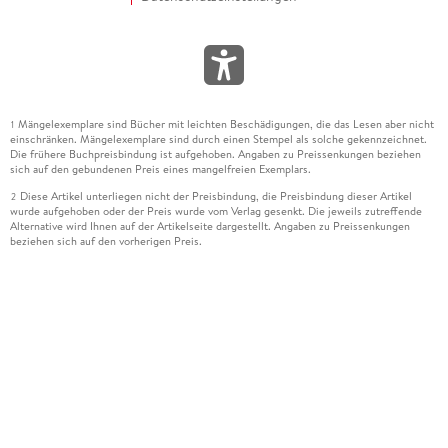
Mängelexemplare sind Bücher mit leichten Beschädigungen, die das Lesen aber nicht
1
einschränken. Mängelexemplare sind durch einen Stempel als solche gekennzeichnet.
Die frühere Buchpreisbindung ist aufgehoben. Angaben zu Preissenkungen beziehen
sich auf den gebundenen Preis eines mangelfreien Exemplars.
Diese Artikel unterliegen nicht der Preisbindung, die Preisbindung dieser Artikel
2
wurde aufgehoben oder der Preis wurde vom Verlag gesenkt. Die jeweils zutreffende
Alternative wird Ihnen auf der Artikelseite dargestellt. Angaben zu Preissenkungen
beziehen sich auf den vorherigen Preis.
Durch Öffnen der Leseprobe willigen Sie ein, dass Daten an den Anbieter der
3
Leseprobe übermittelt werden.
Der gebundene Preis dieses Artikels wird nach Ablauf des auf der Artikelseite
4
dargestellten Datums vom Verlag angehoben.
Der Preisvergleich bezieht sich auf die unverbindliche Preisempfehlung (UVP) des
5
Herstellers.
Der gebundene Preis dieses Artikels wurde vom Verlag gesenkt. Angaben zu
6
Preissenkungen beziehen sich auf den vorherigen Preis.
Die Preisbindung dieses Artikels wurde aufgehoben. Angaben zu Preissenkungen
7