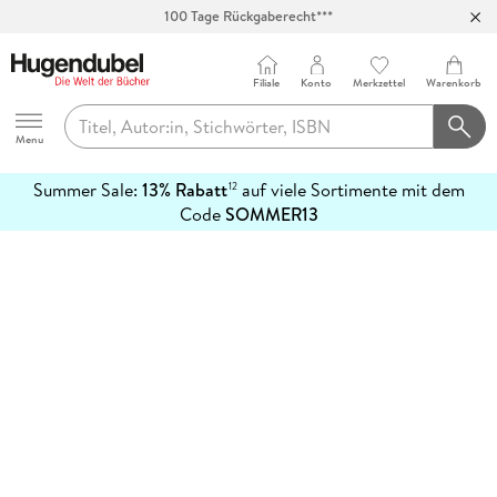
100 Tage Rückgaberecht***
Abholung in über 100 Filialen
Filiale
Konto
Merkzettel
Warenkorb
Hugendubel
Menu
Summer Sale:
13% Rabatt
auf viele Sortimente mit dem
12
mehr
Code
SOMMER13
erfahren