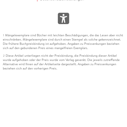
Mängelexemplare sind Bücher mit leichten Beschädigungen, die das Lesen aber nicht
1
einschränken. Mängelexemplare sind durch einen Stempel als solche gekennzeichnet.
Die frühere Buchpreisbindung ist aufgehoben. Angaben zu Preissenkungen beziehen
sich auf den gebundenen Preis eines mangelfreien Exemplars.
Diese Artikel unterliegen nicht der Preisbindung, die Preisbindung dieser Artikel
2
wurde aufgehoben oder der Preis wurde vom Verlag gesenkt. Die jeweils zutreffende
Alternative wird Ihnen auf der Artikelseite dargestellt. Angaben zu Preissenkungen
beziehen sich auf den vorherigen Preis.
Durch Öffnen der Leseprobe willigen Sie ein, dass Daten an den Anbieter der
3
Leseprobe übermittelt werden.
Der gebundene Preis dieses Artikels wird nach Ablauf des auf der Artikelseite
4
dargestellten Datums vom Verlag angehoben.
Der Preisvergleich bezieht sich auf die unverbindliche Preisempfehlung (UVP) des
5
Herstellers.
Der gebundene Preis dieses Artikels wurde vom Verlag gesenkt. Angaben zu
6
Preissenkungen beziehen sich auf den vorherigen Preis.
Die Preisbindung dieses Artikels wurde aufgehoben. Angaben zu Preissenkungen
7