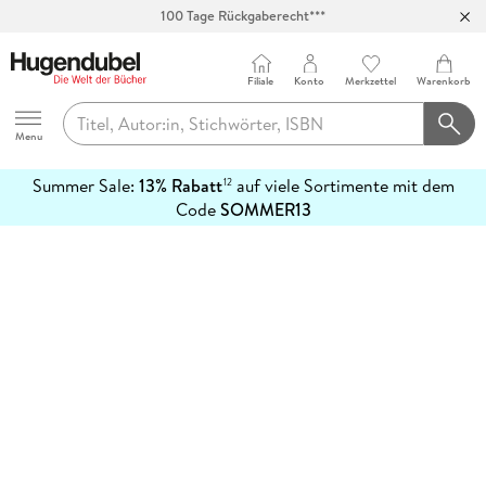
100 Tage Rückgaberecht***
Abholung in über 100 Filialen
Filiale
Konto
Merkzettel
Warenkorb
Hugendubel
Menu
Summer Sale:
13% Rabatt
auf viele Sortimente mit dem
12
mehr
Code
SOMMER13
erfahren