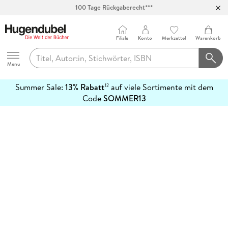
100 Tage Rückgaberecht***
Abholung in über 100 Filialen
Filiale
Konto
Merkzettel
Warenkorb
Hugendubel
Menu
Summer Sale:
13% Rabatt
auf viele Sortimente mit dem
12
mehr
Code
SOMMER13
erfahren