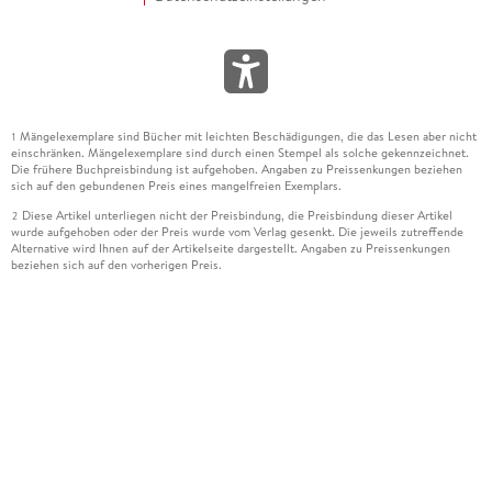
Mängelexemplare sind Bücher mit leichten Beschädigungen, die das Lesen aber nicht
1
einschränken. Mängelexemplare sind durch einen Stempel als solche gekennzeichnet.
Die frühere Buchpreisbindung ist aufgehoben. Angaben zu Preissenkungen beziehen
sich auf den gebundenen Preis eines mangelfreien Exemplars.
Diese Artikel unterliegen nicht der Preisbindung, die Preisbindung dieser Artikel
2
wurde aufgehoben oder der Preis wurde vom Verlag gesenkt. Die jeweils zutreffende
Alternative wird Ihnen auf der Artikelseite dargestellt. Angaben zu Preissenkungen
beziehen sich auf den vorherigen Preis.
Durch Öffnen der Leseprobe willigen Sie ein, dass Daten an den Anbieter der
3
Leseprobe übermittelt werden.
Der gebundene Preis dieses Artikels wird nach Ablauf des auf der Artikelseite
4
dargestellten Datums vom Verlag angehoben.
Der Preisvergleich bezieht sich auf die unverbindliche Preisempfehlung (UVP) des
5
Herstellers.
Der gebundene Preis dieses Artikels wurde vom Verlag gesenkt. Angaben zu
6
Preissenkungen beziehen sich auf den vorherigen Preis.
Die Preisbindung dieses Artikels wurde aufgehoben. Angaben zu Preissenkungen
7