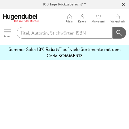
100 Tage Rückgaberecht***
Abholung in über 100 Filialen
Filiale
Konto
Merkzettel
Warenkorb
Hugendubel
Menu
Summer Sale:
13% Rabatt
auf viele Sortimente mit dem
12
mehr
Code
SOMMER13
erfahren