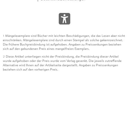
Mängelexemplare sind Bücher mit leichten Beschädigungen, die das Lesen aber nicht
1
einschränken. Mängelexemplare sind durch einen Stempel als solche gekennzeichnet.
Die frühere Buchpreisbindung ist aufgehoben. Angaben zu Preissenkungen beziehen
sich auf den gebundenen Preis eines mangelfreien Exemplars.
Diese Artikel unterliegen nicht der Preisbindung, die Preisbindung dieser Artikel
2
wurde aufgehoben oder der Preis wurde vom Verlag gesenkt. Die jeweils zutreffende
Alternative wird Ihnen auf der Artikelseite dargestellt. Angaben zu Preissenkungen
beziehen sich auf den vorherigen Preis.
Durch Öffnen der Leseprobe willigen Sie ein, dass Daten an den Anbieter der
3
Leseprobe übermittelt werden.
Der gebundene Preis dieses Artikels wird nach Ablauf des auf der Artikelseite
4
dargestellten Datums vom Verlag angehoben.
Der Preisvergleich bezieht sich auf die unverbindliche Preisempfehlung (UVP) des
5
Herstellers.
Der gebundene Preis dieses Artikels wurde vom Verlag gesenkt. Angaben zu
6
Preissenkungen beziehen sich auf den vorherigen Preis.
Die Preisbindung dieses Artikels wurde aufgehoben. Angaben zu Preissenkungen
7