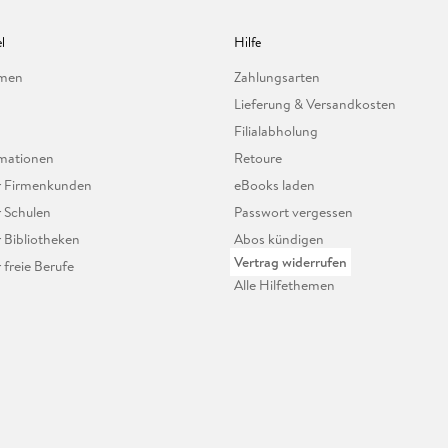
l
Hilfe
hmen
Zahlungsarten
Lieferung & Versandkosten
Filialabholung
mationen
Retoure
ür Firmenkunden
eBooks laden
r Schulen
Passwort vergessen
r Bibliotheken
Abos kündigen
Vertrag widerrufen
r freie Berufe
Alle Hilfethemen