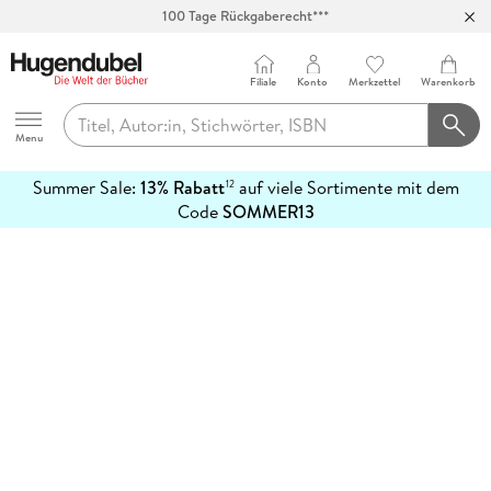
100 Tage Rückgaberecht***
Abholung in über 100 Filialen
Filiale
Konto
Merkzettel
Warenkorb
Hugendubel
Menu
Summer Sale:
13% Rabatt
auf viele Sortimente mit dem
12
mehr
Code
SOMMER13
erfahren