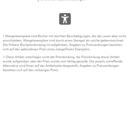
Mängelexemplare sind Bücher mit leichten Beschädigungen, die das Lesen aber nicht
1
einschränken. Mängelexemplare sind durch einen Stempel als solche gekennzeichnet.
Die frühere Buchpreisbindung ist aufgehoben. Angaben zu Preissenkungen beziehen
sich auf den gebundenen Preis eines mangelfreien Exemplars.
Diese Artikel unterliegen nicht der Preisbindung, die Preisbindung dieser Artikel
2
wurde aufgehoben oder der Preis wurde vom Verlag gesenkt. Die jeweils zutreffende
Alternative wird Ihnen auf der Artikelseite dargestellt. Angaben zu Preissenkungen
beziehen sich auf den vorherigen Preis.
Durch Öffnen der Leseprobe willigen Sie ein, dass Daten an den Anbieter der
3
Leseprobe übermittelt werden.
Der gebundene Preis dieses Artikels wird nach Ablauf des auf der Artikelseite
4
dargestellten Datums vom Verlag angehoben.
Der Preisvergleich bezieht sich auf die unverbindliche Preisempfehlung (UVP) des
5
Herstellers.
Der gebundene Preis dieses Artikels wurde vom Verlag gesenkt. Angaben zu
6
Preissenkungen beziehen sich auf den vorherigen Preis.
Die Preisbindung dieses Artikels wurde aufgehoben. Angaben zu Preissenkungen
7