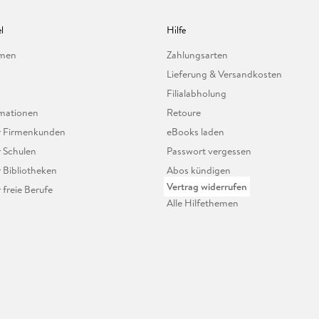
l
Hilfe
hmen
Zahlungsarten
Lieferung & Versandkosten
Filialabholung
mationen
Retoure
ür Firmenkunden
eBooks laden
r Schulen
Passwort vergessen
r Bibliotheken
Abos kündigen
Vertrag widerrufen
r freie Berufe
Alle Hilfethemen