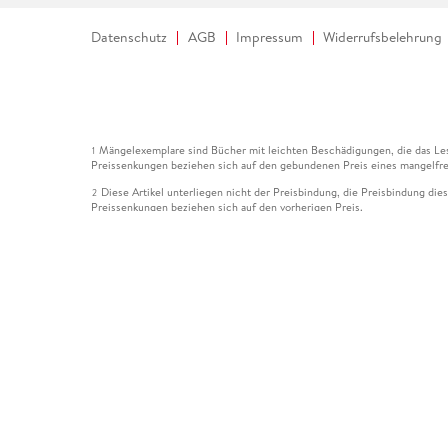
Datenschutz
AGB
Impressum
Widerrufsbelehrung
Mängelexemplare sind Bücher mit leichten Beschädigungen, die das Les
1
Preissenkungen beziehen sich auf den gebundenen Preis eines mangelfre
Diese Artikel unterliegen nicht der Preisbindung, die Preisbindung die
2
Preissenkungen beziehen sich auf den vorherigen Preis.
Durch Öffnen der Leseprobe willigen Sie ein, dass Daten an den Anbie
3
Der gebundene Preis dieses Artikels wird nach Ablauf des auf der Arti
4
Der Preisvergleich bezieht sich auf die unverbindliche Preisempfehlun
5
Der gebundene Preis dieses Artikels wurde vom Verlag gesenkt. Angabe
6
Die Preisbindung dieses Artikels wurde aufgehoben. Angaben zu Preis
7
Der gebundene Preis dieses Artikels wird nach Ablauf des auf der Arti
8
Ihr Gutschein SOMMER13 gilt bis einschließlich 10.08.2026. Sie könne
12
gültig für gesetzlich preisgebundene Artikel (deutschsprachige Bücher 
Gutscheinen und Geschenkkarten kombinierbar. Eine Barauszahlung ist ni