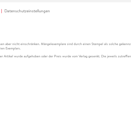
Datenschutzeinstellungen
en aber nicht einschränken. Mängelexemplare sind durch einen Stempel als solche gekennz
ien Exemplars.
ser Artikel wurde aufgehoben oder der Preis wurde vom Verlag gesenkt. Die jeweils zutreffend
ter der Leseprobe übermittelt werden.
kelseite dargestellten Datums vom Verlag angehoben.
g (UVP) des Herstellers.
n zu Preissenkungen beziehen sich auf den vorherigen Preis.
senkungen beziehen sich auf den letzten gebundenen Preis.
kelseite dargestellten Datums vom Verlag angehoben.
n den Gutschein ausschließlich online einlösen unter www.hugendubel.de. Keine Bestellung z
und eBooks) sowie für preisgebundene Kalender, tolino shine (4016621130466), tolino selec
cht möglich. Ein Weiterverkauf und der Handel des Gutscheincodes sind nicht gestattet.