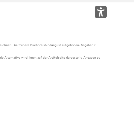
eichnet. Die frühere Buchpreisbindung ist aufgehoben. Angaben zu
e Alternative wird Ihnen auf der Artikelseite dargestellt. Angaben zu
ur Abholung mit Zahlung in der Filiale möglich. Der Gutschein ist nicht
t und das Hugendubel Hörbuch Abo. Der Gutschein ist nicht mit anderen