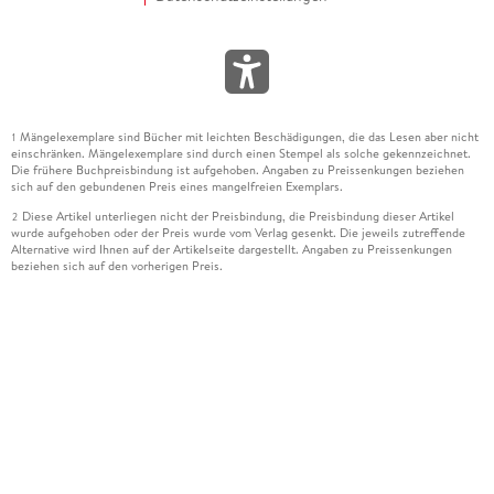
Mängelexemplare sind Bücher mit leichten Beschädigungen, die das Lesen aber nicht
1
einschränken. Mängelexemplare sind durch einen Stempel als solche gekennzeichnet.
Die frühere Buchpreisbindung ist aufgehoben. Angaben zu Preissenkungen beziehen
sich auf den gebundenen Preis eines mangelfreien Exemplars.
Diese Artikel unterliegen nicht der Preisbindung, die Preisbindung dieser Artikel
2
wurde aufgehoben oder der Preis wurde vom Verlag gesenkt. Die jeweils zutreffende
Alternative wird Ihnen auf der Artikelseite dargestellt. Angaben zu Preissenkungen
beziehen sich auf den vorherigen Preis.
Durch Öffnen der Leseprobe willigen Sie ein, dass Daten an den Anbieter der
3
Leseprobe übermittelt werden.
Der gebundene Preis dieses Artikels wird nach Ablauf des auf der Artikelseite
4
dargestellten Datums vom Verlag angehoben.
Der Preisvergleich bezieht sich auf die unverbindliche Preisempfehlung (UVP) des
5
Herstellers.
Der gebundene Preis dieses Artikels wurde vom Verlag gesenkt. Angaben zu
6
Preissenkungen beziehen sich auf den vorherigen Preis.
Die Preisbindung dieses Artikels wurde aufgehoben. Angaben zu Preissenkungen
7