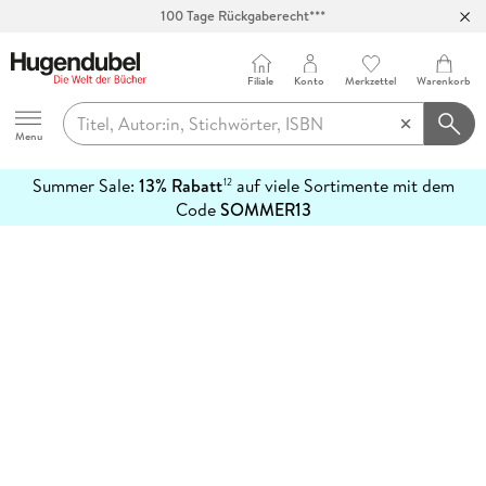
100 Tage Rückgaberecht***
Abholung in über 100 Filialen
Filiale
Konto
Merkzettel
Warenkorb
Hugendubel
Menu
Summer Sale:
13% Rabatt
auf viele Sortimente mit dem
12
mehr
Code
SOMMER13
erfahren