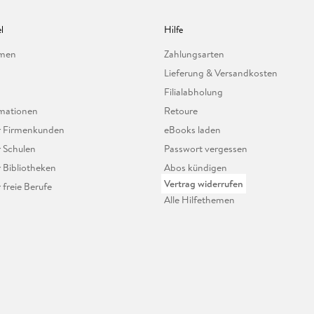
l
Hilfe
hmen
Zahlungsarten
Lieferung & Versandkosten
Filialabholung
mationen
Retoure
ür Firmenkunden
eBooks laden
r Schulen
Passwort vergessen
r Bibliotheken
Abos kündigen
Vertrag widerrufen
r freie Berufe
Alle Hilfethemen