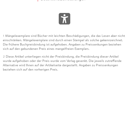
Mängelexemplare sind Bücher mit leichten Beschädigungen, die das Lesen aber nicht
1
einschränken. Mängelexemplare sind durch einen Stempel als solche gekennzeichnet.
Die frühere Buchpreisbindung ist aufgehoben. Angaben zu Preissenkungen beziehen
sich auf den gebundenen Preis eines mangelfreien Exemplars.
Diese Artikel unterliegen nicht der Preisbindung, die Preisbindung dieser Artikel
2
wurde aufgehoben oder der Preis wurde vom Verlag gesenkt. Die jeweils zutreffende
Alternative wird Ihnen auf der Artikelseite dargestellt. Angaben zu Preissenkungen
beziehen sich auf den vorherigen Preis.
Durch Öffnen der Leseprobe willigen Sie ein, dass Daten an den Anbieter der
3
Leseprobe übermittelt werden.
Der gebundene Preis dieses Artikels wird nach Ablauf des auf der Artikelseite
4
dargestellten Datums vom Verlag angehoben.
Der Preisvergleich bezieht sich auf die unverbindliche Preisempfehlung (UVP) des
5
Herstellers.
Der gebundene Preis dieses Artikels wurde vom Verlag gesenkt. Angaben zu
6
Preissenkungen beziehen sich auf den vorherigen Preis.
Die Preisbindung dieses Artikels wurde aufgehoben. Angaben zu Preissenkungen
7