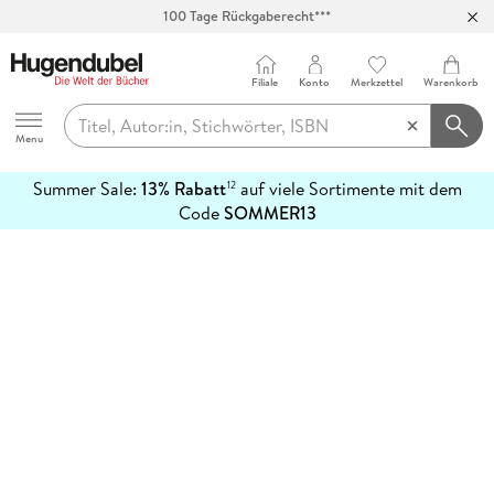
100 Tage Rückgaberecht***
Abholung in über 100 Filialen
Filiale
Konto
Merkzettel
Warenkorb
Hugendubel
Menu
Summer Sale:
13% Rabatt
auf viele Sortimente mit dem
12
mehr
Code
SOMMER13
erfahren