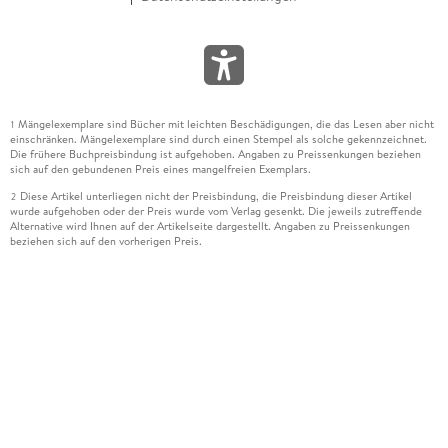
Mängelexemplare sind Bücher mit leichten Beschädigungen, die das Lesen aber nicht
1
einschränken. Mängelexemplare sind durch einen Stempel als solche gekennzeichnet.
Die frühere Buchpreisbindung ist aufgehoben. Angaben zu Preissenkungen beziehen
sich auf den gebundenen Preis eines mangelfreien Exemplars.
Diese Artikel unterliegen nicht der Preisbindung, die Preisbindung dieser Artikel
2
wurde aufgehoben oder der Preis wurde vom Verlag gesenkt. Die jeweils zutreffende
Alternative wird Ihnen auf der Artikelseite dargestellt. Angaben zu Preissenkungen
beziehen sich auf den vorherigen Preis.
Durch Öffnen der Leseprobe willigen Sie ein, dass Daten an den Anbieter der
3
Leseprobe übermittelt werden.
Der gebundene Preis dieses Artikels wird nach Ablauf des auf der Artikelseite
4
dargestellten Datums vom Verlag angehoben.
Der Preisvergleich bezieht sich auf die unverbindliche Preisempfehlung (UVP) des
5
Herstellers.
Der gebundene Preis dieses Artikels wurde vom Verlag gesenkt. Angaben zu
6
Preissenkungen beziehen sich auf den vorherigen Preis.
Die Preisbindung dieses Artikels wurde aufgehoben. Angaben zu Preissenkungen
7