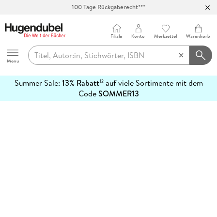
100 Tage Rückgaberecht***
Abholung in über 100 Filialen
Filiale
Konto
Merkzettel
Warenkorb
Hugendubel
Menu
Summer Sale:
13% Rabatt
auf viele Sortimente mit dem
12
mehr
Code
SOMMER13
erfahren