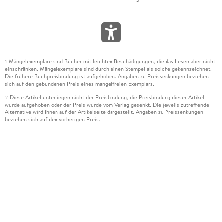
Mängelexemplare sind Bücher mit leichten Beschädigungen, die das Lesen aber nicht
1
einschränken. Mängelexemplare sind durch einen Stempel als solche gekennzeichnet.
Die frühere Buchpreisbindung ist aufgehoben. Angaben zu Preissenkungen beziehen
sich auf den gebundenen Preis eines mangelfreien Exemplars.
Diese Artikel unterliegen nicht der Preisbindung, die Preisbindung dieser Artikel
2
wurde aufgehoben oder der Preis wurde vom Verlag gesenkt. Die jeweils zutreffende
Alternative wird Ihnen auf der Artikelseite dargestellt. Angaben zu Preissenkungen
beziehen sich auf den vorherigen Preis.
Durch Öffnen der Leseprobe willigen Sie ein, dass Daten an den Anbieter der
3
Leseprobe übermittelt werden.
Der gebundene Preis dieses Artikels wird nach Ablauf des auf der Artikelseite
4
dargestellten Datums vom Verlag angehoben.
Der Preisvergleich bezieht sich auf die unverbindliche Preisempfehlung (UVP) des
5
Herstellers.
Der gebundene Preis dieses Artikels wurde vom Verlag gesenkt. Angaben zu
6
Preissenkungen beziehen sich auf den vorherigen Preis.
Die Preisbindung dieses Artikels wurde aufgehoben. Angaben zu Preissenkungen
7