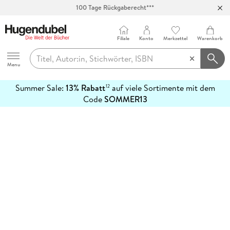
100 Tage Rückgaberecht***
Abholung in über 100 Filialen
Filiale
Konto
Merkzettel
Warenkorb
Hugendubel
Menu
Summer Sale:
13% Rabatt
auf viele Sortimente mit dem
12
mehr
Code
SOMMER13
erfahren