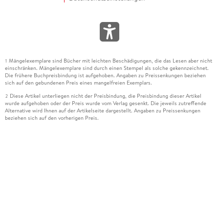
Mängelexemplare sind Bücher mit leichten Beschädigungen, die das Lesen aber nicht
1
einschränken. Mängelexemplare sind durch einen Stempel als solche gekennzeichnet.
Die frühere Buchpreisbindung ist aufgehoben. Angaben zu Preissenkungen beziehen
sich auf den gebundenen Preis eines mangelfreien Exemplars.
Diese Artikel unterliegen nicht der Preisbindung, die Preisbindung dieser Artikel
2
wurde aufgehoben oder der Preis wurde vom Verlag gesenkt. Die jeweils zutreffende
Alternative wird Ihnen auf der Artikelseite dargestellt. Angaben zu Preissenkungen
beziehen sich auf den vorherigen Preis.
Durch Öffnen der Leseprobe willigen Sie ein, dass Daten an den Anbieter der
3
Leseprobe übermittelt werden.
Der gebundene Preis dieses Artikels wird nach Ablauf des auf der Artikelseite
4
dargestellten Datums vom Verlag angehoben.
Der Preisvergleich bezieht sich auf die unverbindliche Preisempfehlung (UVP) des
5
Herstellers.
Der gebundene Preis dieses Artikels wurde vom Verlag gesenkt. Angaben zu
6
Preissenkungen beziehen sich auf den vorherigen Preis.
Die Preisbindung dieses Artikels wurde aufgehoben. Angaben zu Preissenkungen
7