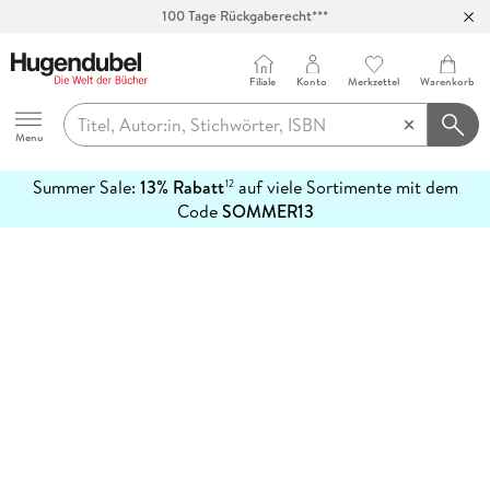
100 Tage Rückgaberecht***
Abholung in über 100 Filialen
Filiale
Konto
Merkzettel
Warenkorb
Hugendubel
Menu
Summer Sale:
13% Rabatt
auf viele Sortimente mit dem
12
mehr
Code
SOMMER13
erfahren