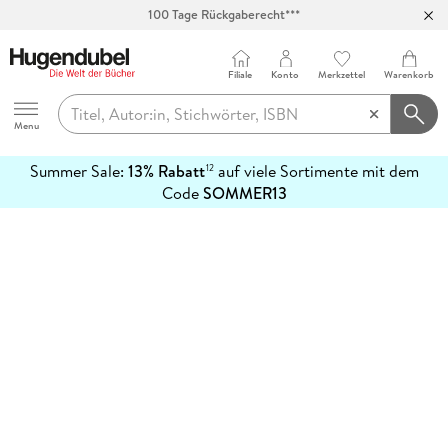
100 Tage Rückgaberecht***
Abholung in über 100 Filialen
Filiale
Konto
Merkzettel
Warenkorb
Hugendubel
Menu
Summer Sale:
13% Rabatt
auf viele Sortimente mit dem
12
mehr
Code
SOMMER13
erfahren