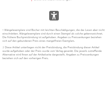
Mängelexemplare sind Bücher mit leichten Beschädigungen, die das Lesen aber nicht
1
einschränken. Mängelexemplare sind durch einen Stempel als solche gekennzeichnet.
Die frühere Buchpreisbindung ist aufgehoben. Angaben zu Preissenkungen beziehen
sich auf den gebundenen Preis eines mangelfreien Exemplars.
Diese Artikel unterliegen nicht der Preisbindung, die Preisbindung dieser Artikel
2
wurde aufgehoben oder der Preis wurde vom Verlag gesenkt. Die jeweils zutreffende
Alternative wird Ihnen auf der Artikelseite dargestellt. Angaben zu Preissenkungen
beziehen sich auf den vorherigen Preis.
Durch Öffnen der Leseprobe willigen Sie ein, dass Daten an den Anbieter der
3
Leseprobe übermittelt werden.
Der gebundene Preis dieses Artikels wird nach Ablauf des auf der Artikelseite
4
dargestellten Datums vom Verlag angehoben.
Der Preisvergleich bezieht sich auf die unverbindliche Preisempfehlung (UVP) des
5
Herstellers.
Der gebundene Preis dieses Artikels wurde vom Verlag gesenkt. Angaben zu
6
Preissenkungen beziehen sich auf den vorherigen Preis.
Die Preisbindung dieses Artikels wurde aufgehoben. Angaben zu Preissenkungen
7