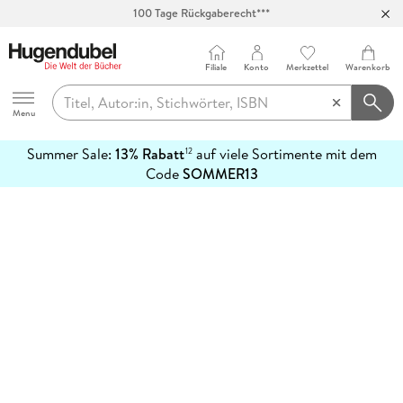
100 Tage Rückgaberecht***
Abholung in über 100 Filialen
Filiale
Konto
Merkzettel
Warenkorb
Hugendubel
Menu
Summer Sale:
13% Rabatt
auf viele Sortimente mit dem
12
mehr
Code
SOMMER13
erfahren