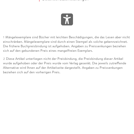
Mängelexemplare sind Bücher mit leichten Beschädigungen, die das Lesen aber nicht
1
einschränken. Mängelexemplare sind durch einen Stempel als solche gekennzeichnet.
Die frühere Buchpreisbindung ist aufgehoben. Angaben zu Preissenkungen beziehen
sich auf den gebundenen Preis eines mangelfreien Exemplars.
Diese Artikel unterliegen nicht der Preisbindung, die Preisbindung dieser Artikel
2
wurde aufgehoben oder der Preis wurde vom Verlag gesenkt. Die jeweils zutreffende
Alternative wird Ihnen auf der Artikelseite dargestellt. Angaben zu Preissenkungen
beziehen sich auf den vorherigen Preis.
Durch Öffnen der Leseprobe willigen Sie ein, dass Daten an den Anbieter der
3
Leseprobe übermittelt werden.
Der gebundene Preis dieses Artikels wird nach Ablauf des auf der Artikelseite
4
dargestellten Datums vom Verlag angehoben.
Der Preisvergleich bezieht sich auf die unverbindliche Preisempfehlung (UVP) des
5
Herstellers.
Der gebundene Preis dieses Artikels wurde vom Verlag gesenkt. Angaben zu
6
Preissenkungen beziehen sich auf den vorherigen Preis.
Die Preisbindung dieses Artikels wurde aufgehoben. Angaben zu Preissenkungen
7