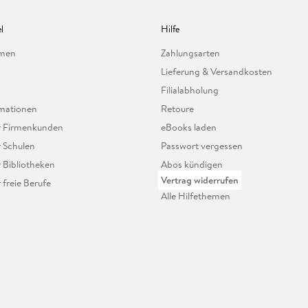
l
Hilfe
hmen
Zahlungsarten
Lieferung & Versandkosten
Filialabholung
mationen
Retoure
ür Firmenkunden
eBooks laden
r Schulen
Passwort vergessen
r Bibliotheken
Abos kündigen
Vertrag widerrufen
r freie Berufe
Alle Hilfethemen