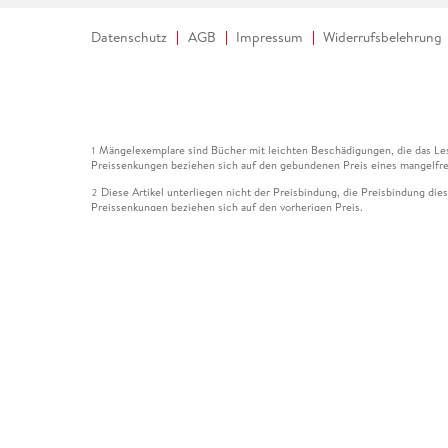
Datenschutz
AGB
Impressum
Widerrufsbelehrung
Mängelexemplare sind Bücher mit leichten Beschädigungen, die das Les
1
Preissenkungen beziehen sich auf den gebundenen Preis eines mangelfre
Diese Artikel unterliegen nicht der Preisbindung, die Preisbindung die
2
Preissenkungen beziehen sich auf den vorherigen Preis.
Durch Öffnen der Leseprobe willigen Sie ein, dass Daten an den Anbie
3
Der gebundene Preis dieses Artikels wird nach Ablauf des auf der Arti
4
Der Preisvergleich bezieht sich auf die unverbindliche Preisempfehlun
5
Der gebundene Preis dieses Artikels wurde vom Verlag gesenkt. Angabe
6
Die Preisbindung dieses Artikels wurde aufgehoben. Angaben zu Preis
7
Der gebundene Preis dieses Artikels wird nach Ablauf des auf der Arti
8
Ihr Gutschein SOMMER13 gilt bis einschließlich 10.08.2026. Sie könne
12
gültig für gesetzlich preisgebundene Artikel (deutschsprachige Bücher 
Gutscheinen und Geschenkkarten kombinierbar. Eine Barauszahlung ist ni