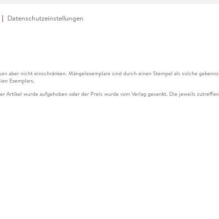
Datenschutzeinstellungen
en aber nicht einschränken. Mängelexemplare sind durch einen Stempel als solche gekennz
ien Exemplars.
ser Artikel wurde aufgehoben oder der Preis wurde vom Verlag gesenkt. Die jeweils zutreffend
ter der Leseprobe übermittelt werden.
kelseite dargestellten Datums vom Verlag angehoben.
g (UVP) des Herstellers.
n zu Preissenkungen beziehen sich auf den vorherigen Preis.
senkungen beziehen sich auf den letzten gebundenen Preis.
kelseite dargestellten Datums vom Verlag angehoben.
n den Gutschein ausschließlich online einlösen unter www.hugendubel.de. Keine Bestellung z
und eBooks) sowie für preisgebundene Kalender, tolino shine (4016621130466), tolino selec
cht möglich. Ein Weiterverkauf und der Handel des Gutscheincodes sind nicht gestattet.