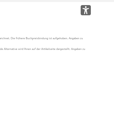
eichnet. Die frühere Buchpreisbindung ist aufgehoben. Angaben zu
e Alternative wird Ihnen auf der Artikelseite dargestellt. Angaben zu
ur Abholung mit Zahlung in der Filiale möglich. Der Gutschein ist nicht
t und das Hugendubel Hörbuch Abo. Der Gutschein ist nicht mit anderen