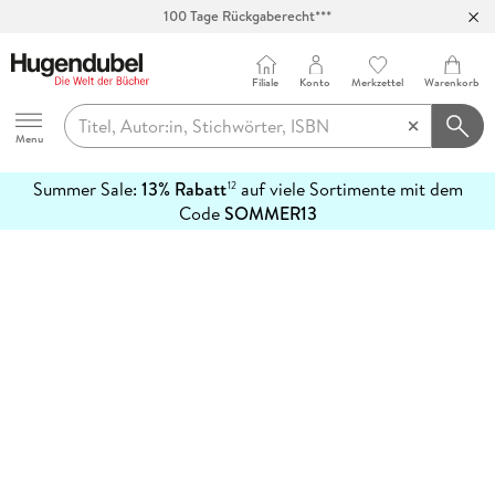
100 Tage Rückgaberecht***
Abholung in über 100 Filialen
Filiale
Konto
Merkzettel
Warenkorb
Hugendubel
Menu
Summer Sale:
13% Rabatt
auf viele Sortimente mit dem
12
mehr
Code
SOMMER13
erfahren