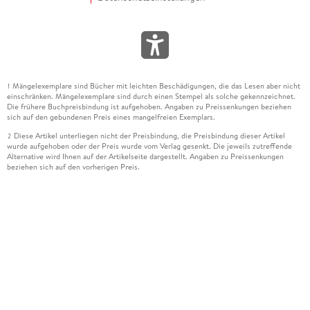
Mängelexemplare sind Bücher mit leichten Beschädigungen, die das Lesen aber nicht
1
einschränken. Mängelexemplare sind durch einen Stempel als solche gekennzeichnet.
Die frühere Buchpreisbindung ist aufgehoben. Angaben zu Preissenkungen beziehen
sich auf den gebundenen Preis eines mangelfreien Exemplars.
Diese Artikel unterliegen nicht der Preisbindung, die Preisbindung dieser Artikel
2
wurde aufgehoben oder der Preis wurde vom Verlag gesenkt. Die jeweils zutreffende
Alternative wird Ihnen auf der Artikelseite dargestellt. Angaben zu Preissenkungen
beziehen sich auf den vorherigen Preis.
Durch Öffnen der Leseprobe willigen Sie ein, dass Daten an den Anbieter der
3
Leseprobe übermittelt werden.
Der gebundene Preis dieses Artikels wird nach Ablauf des auf der Artikelseite
4
dargestellten Datums vom Verlag angehoben.
Der Preisvergleich bezieht sich auf die unverbindliche Preisempfehlung (UVP) des
5
Herstellers.
Der gebundene Preis dieses Artikels wurde vom Verlag gesenkt. Angaben zu
6
Preissenkungen beziehen sich auf den vorherigen Preis.
Die Preisbindung dieses Artikels wurde aufgehoben. Angaben zu Preissenkungen
7