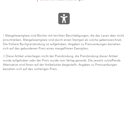
Mängelexemplare sind Bücher mit leichten Beschädigungen, die das Lesen aber nicht
1
einschränken. Mängelexemplare sind durch einen Stempel als solche gekennzeichnet.
Die frühere Buchpreisbindung ist aufgehoben. Angaben zu Preissenkungen beziehen
sich auf den gebundenen Preis eines mangelfreien Exemplars.
Diese Artikel unterliegen nicht der Preisbindung, die Preisbindung dieser Artikel
2
wurde aufgehoben oder der Preis wurde vom Verlag gesenkt. Die jeweils zutreffende
Alternative wird Ihnen auf der Artikelseite dargestellt. Angaben zu Preissenkungen
beziehen sich auf den vorherigen Preis.
Durch Öffnen der Leseprobe willigen Sie ein, dass Daten an den Anbieter der
3
Leseprobe übermittelt werden.
Der gebundene Preis dieses Artikels wird nach Ablauf des auf der Artikelseite
4
dargestellten Datums vom Verlag angehoben.
Der Preisvergleich bezieht sich auf die unverbindliche Preisempfehlung (UVP) des
5
Herstellers.
Der gebundene Preis dieses Artikels wurde vom Verlag gesenkt. Angaben zu
6
Preissenkungen beziehen sich auf den vorherigen Preis.
Die Preisbindung dieses Artikels wurde aufgehoben. Angaben zu Preissenkungen
7