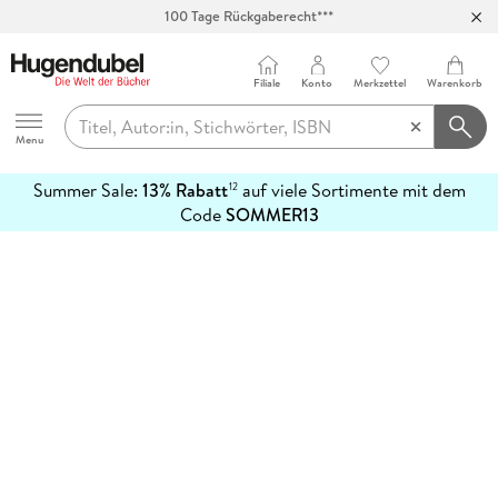
100 Tage Rückgaberecht***
Abholung in über 100 Filialen
Filiale
Konto
Merkzettel
Warenkorb
Hugendubel
Menu
Summer Sale:
13% Rabatt
auf viele Sortimente mit dem
12
mehr
Code
SOMMER13
erfahren