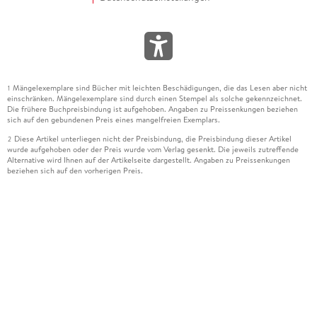
Mängelexemplare sind Bücher mit leichten Beschädigungen, die das Lesen aber nicht
1
einschränken. Mängelexemplare sind durch einen Stempel als solche gekennzeichnet.
Die frühere Buchpreisbindung ist aufgehoben. Angaben zu Preissenkungen beziehen
sich auf den gebundenen Preis eines mangelfreien Exemplars.
Diese Artikel unterliegen nicht der Preisbindung, die Preisbindung dieser Artikel
2
wurde aufgehoben oder der Preis wurde vom Verlag gesenkt. Die jeweils zutreffende
Alternative wird Ihnen auf der Artikelseite dargestellt. Angaben zu Preissenkungen
beziehen sich auf den vorherigen Preis.
Durch Öffnen der Leseprobe willigen Sie ein, dass Daten an den Anbieter der
3
Leseprobe übermittelt werden.
Der gebundene Preis dieses Artikels wird nach Ablauf des auf der Artikelseite
4
dargestellten Datums vom Verlag angehoben.
Der Preisvergleich bezieht sich auf die unverbindliche Preisempfehlung (UVP) des
5
Herstellers.
Der gebundene Preis dieses Artikels wurde vom Verlag gesenkt. Angaben zu
6
Preissenkungen beziehen sich auf den vorherigen Preis.
Die Preisbindung dieses Artikels wurde aufgehoben. Angaben zu Preissenkungen
7