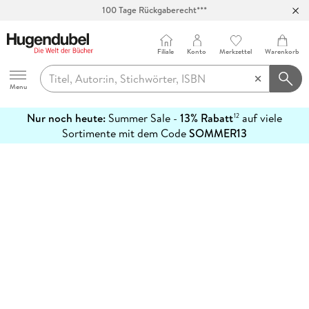
100 Tage Rückgaberecht***
Abholung in über 100 Filialen
Filiale
Konto
Merkzettel
Warenkorb
Hugendubel
Menu
Nur noch heute:
Summer Sale -
13% Rabatt
auf viele
12
mehr
Sortimente mit dem Code
SOMMER13
erfahren