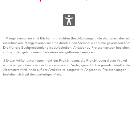
Mängelexemplare sind Bücher mit leichten Beschädigungen, die das Lesen aber nicht
1
einschränken. Mängelexemplare sind durch einen Stempel als solche gekennzeichnet.
Die frühere Buchpreisbindung ist aufgehoben. Angaben zu Preissenkungen beziehen
sich auf den gebundenen Preis eines mangelfreien Exemplars.
Diese Artikel unterliegen nicht der Preisbindung, die Preisbindung dieser Artikel
2
wurde aufgehoben oder der Preis wurde vom Verlag gesenkt. Die jeweils zutreffende
Alternative wird Ihnen auf der Artikelseite dargestellt. Angaben zu Preissenkungen
beziehen sich auf den vorherigen Preis.
Durch Öffnen der Leseprobe willigen Sie ein, dass Daten an den Anbieter der
3
Leseprobe übermittelt werden.
Der gebundene Preis dieses Artikels wird nach Ablauf des auf der Artikelseite
4
dargestellten Datums vom Verlag angehoben.
Der Preisvergleich bezieht sich auf die unverbindliche Preisempfehlung (UVP) des
5
Herstellers.
Der gebundene Preis dieses Artikels wurde vom Verlag gesenkt. Angaben zu
6
Preissenkungen beziehen sich auf den vorherigen Preis.
Die Preisbindung dieses Artikels wurde aufgehoben. Angaben zu Preissenkungen
7