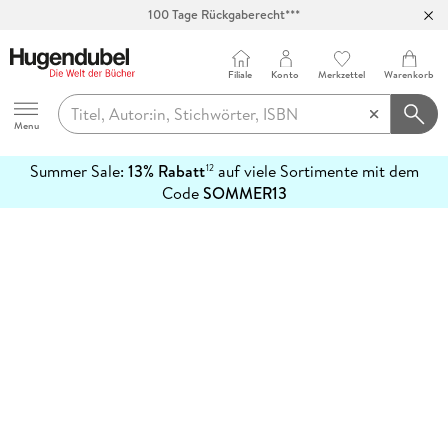
100 Tage Rückgaberecht***
Abholung in über 100 Filialen
Filiale
Konto
Merkzettel
Warenkorb
Hugendubel
Menu
Summer Sale:
13% Rabatt
auf viele Sortimente mit dem
12
mehr
Code
SOMMER13
erfahren