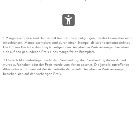
Mängelexemplare sind Bücher mit leichten Beschädigungen, die das Lesen aber nicht
1
einschränken. Mängelexemplare sind durch einen Stempel als solche gekennzeichnet.
Die frühere Buchpreisbindung ist aufgehoben. Angaben zu Preissenkungen beziehen
sich auf den gebundenen Preis eines mangelfreien Exemplars.
Diese Artikel unterliegen nicht der Preisbindung, die Preisbindung dieser Artikel
2
wurde aufgehoben oder der Preis wurde vom Verlag gesenkt. Die jeweils zutreffende
Alternative wird Ihnen auf der Artikelseite dargestellt. Angaben zu Preissenkungen
beziehen sich auf den vorherigen Preis.
Durch Öffnen der Leseprobe willigen Sie ein, dass Daten an den Anbieter der
3
Leseprobe übermittelt werden.
Der gebundene Preis dieses Artikels wird nach Ablauf des auf der Artikelseite
4
dargestellten Datums vom Verlag angehoben.
Der Preisvergleich bezieht sich auf die unverbindliche Preisempfehlung (UVP) des
5
Herstellers.
Der gebundene Preis dieses Artikels wurde vom Verlag gesenkt. Angaben zu
6
Preissenkungen beziehen sich auf den vorherigen Preis.
Die Preisbindung dieses Artikels wurde aufgehoben. Angaben zu Preissenkungen
7