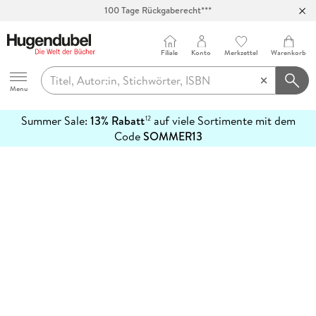
100 Tage Rückgaberecht***
Abholung in über 100 Filialen
Filiale
Konto
Merkzettel
Warenkorb
Hugendubel
Menu
Summer Sale:
13% Rabatt
auf viele Sortimente mit dem
12
mehr
Code
SOMMER13
erfahren