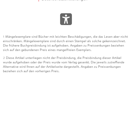
Mängelexemplare sind Bücher mit leichten Beschädigungen, die das Lesen aber nicht
1
einschränken. Mängelexemplare sind durch einen Stempel als solche gekennzeichnet.
Die frühere Buchpreisbindung ist aufgehoben. Angaben zu Preissenkungen beziehen
sich auf den gebundenen Preis eines mangelfreien Exemplars.
Diese Artikel unterliegen nicht der Preisbindung, die Preisbindung dieser Artikel
2
wurde aufgehoben oder der Preis wurde vom Verlag gesenkt. Die jeweils zutreffende
Alternative wird Ihnen auf der Artikelseite dargestellt. Angaben zu Preissenkungen
beziehen sich auf den vorherigen Preis.
Durch Öffnen der Leseprobe willigen Sie ein, dass Daten an den Anbieter der
3
Leseprobe übermittelt werden.
Der gebundene Preis dieses Artikels wird nach Ablauf des auf der Artikelseite
4
dargestellten Datums vom Verlag angehoben.
Der Preisvergleich bezieht sich auf die unverbindliche Preisempfehlung (UVP) des
5
Herstellers.
Der gebundene Preis dieses Artikels wurde vom Verlag gesenkt. Angaben zu
6
Preissenkungen beziehen sich auf den vorherigen Preis.
Die Preisbindung dieses Artikels wurde aufgehoben. Angaben zu Preissenkungen
7