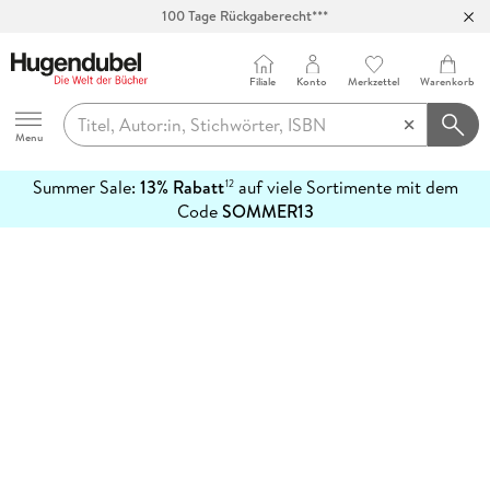
100 Tage Rückgaberecht***
Abholung in über 100 Filialen
Filiale
Konto
Merkzettel
Warenkorb
Hugendubel
Menu
Summer Sale:
13% Rabatt
auf viele Sortimente mit dem
12
mehr
Code
SOMMER13
erfahren