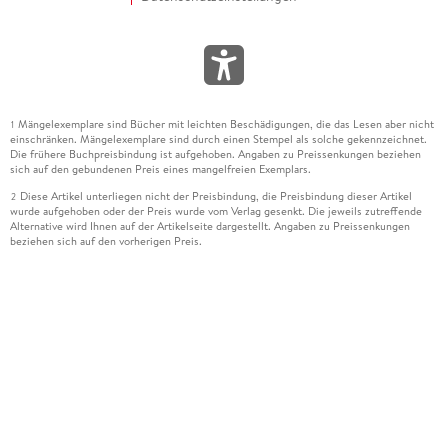
Mängelexemplare sind Bücher mit leichten Beschädigungen, die das Lesen aber nicht
1
einschränken. Mängelexemplare sind durch einen Stempel als solche gekennzeichnet.
Die frühere Buchpreisbindung ist aufgehoben. Angaben zu Preissenkungen beziehen
sich auf den gebundenen Preis eines mangelfreien Exemplars.
Diese Artikel unterliegen nicht der Preisbindung, die Preisbindung dieser Artikel
2
wurde aufgehoben oder der Preis wurde vom Verlag gesenkt. Die jeweils zutreffende
Alternative wird Ihnen auf der Artikelseite dargestellt. Angaben zu Preissenkungen
beziehen sich auf den vorherigen Preis.
Durch Öffnen der Leseprobe willigen Sie ein, dass Daten an den Anbieter der
3
Leseprobe übermittelt werden.
Der gebundene Preis dieses Artikels wird nach Ablauf des auf der Artikelseite
4
dargestellten Datums vom Verlag angehoben.
Der Preisvergleich bezieht sich auf die unverbindliche Preisempfehlung (UVP) des
5
Herstellers.
Der gebundene Preis dieses Artikels wurde vom Verlag gesenkt. Angaben zu
6
Preissenkungen beziehen sich auf den vorherigen Preis.
Die Preisbindung dieses Artikels wurde aufgehoben. Angaben zu Preissenkungen
7