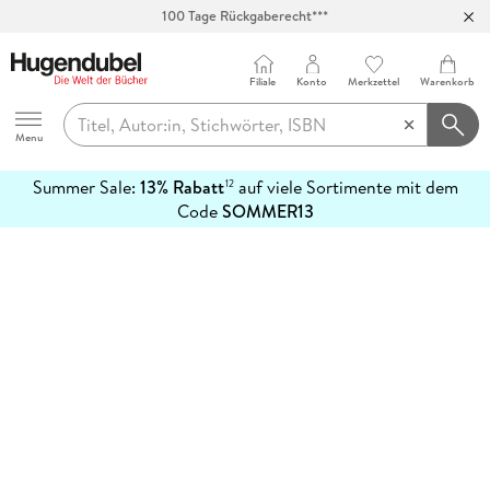
100 Tage Rückgaberecht***
Abholung in über 100 Filialen
Filiale
Konto
Merkzettel
Warenkorb
Hugendubel
Menu
Summer Sale:
13% Rabatt
auf viele Sortimente mit dem
12
mehr
Code
SOMMER13
erfahren