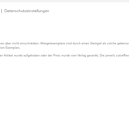
Datenschutzeinstellungen
en aber nicht einschränken. Mängelexemplare sind durch einen Stempel als solche gekennz
ien Exemplars.
ser Artikel wurde aufgehoben oder der Preis wurde vom Verlag gesenkt. Die jeweils zutreffend
ter der Leseprobe übermittelt werden.
kelseite dargestellten Datums vom Verlag angehoben.
g (UVP) des Herstellers.
n zu Preissenkungen beziehen sich auf den vorherigen Preis.
senkungen beziehen sich auf den letzten gebundenen Preis.
kelseite dargestellten Datums vom Verlag angehoben.
n den Gutschein ausschließlich online einlösen unter www.hugendubel.de. Keine Bestellung z
und eBooks) sowie für preisgebundene Kalender, tolino shine (4016621130466), tolino selec
cht möglich. Ein Weiterverkauf und der Handel des Gutscheincodes sind nicht gestattet.