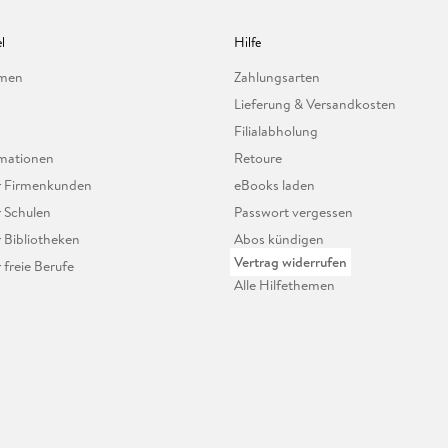
l
Hilfe
hmen
Zahlungsarten
Lieferung & Versandkosten
Filialabholung
mationen
Retoure
ür Firmenkunden
eBooks laden
r Schulen
Passwort vergessen
r Bibliotheken
Abos kündigen
Vertrag widerrufen
r freie Berufe
Alle Hilfethemen