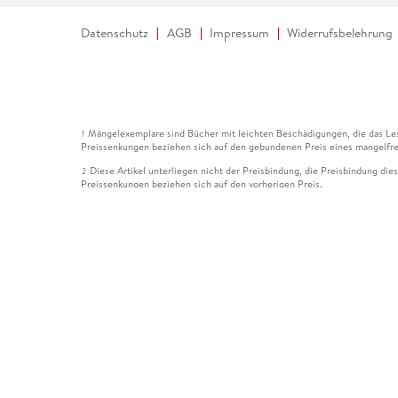
Datenschutz
AGB
Impressum
Widerrufsbelehrung
Mängelexemplare sind Bücher mit leichten Beschädigungen, die das Les
1
Preissenkungen beziehen sich auf den gebundenen Preis eines mangelfre
Diese Artikel unterliegen nicht der Preisbindung, die Preisbindung die
2
Preissenkungen beziehen sich auf den vorherigen Preis.
Durch Öffnen der Leseprobe willigen Sie ein, dass Daten an den Anbie
3
Der gebundene Preis dieses Artikels wird nach Ablauf des auf der Arti
4
Der Preisvergleich bezieht sich auf die unverbindliche Preisempfehlun
5
Der gebundene Preis dieses Artikels wurde vom Verlag gesenkt. Angabe
6
Die Preisbindung dieses Artikels wurde aufgehoben. Angaben zu Preis
7
Der gebundene Preis dieses Artikels wird nach Ablauf des auf der Arti
8
Ihr Gutschein SOMMER13 gilt bis einschließlich 10.08.2026. Sie könne
12
gültig für gesetzlich preisgebundene Artikel (deutschsprachige Bücher 
Gutscheinen und Geschenkkarten kombinierbar. Eine Barauszahlung ist ni