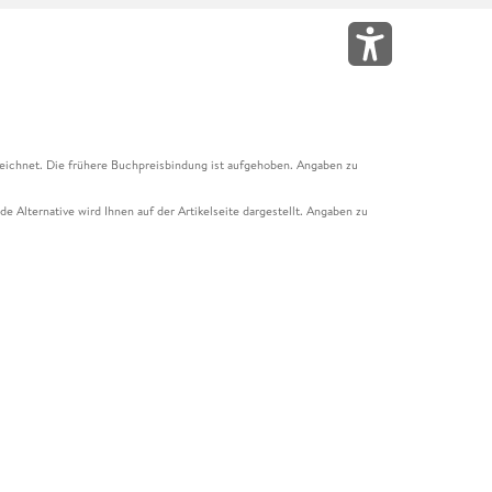
eichnet. Die frühere Buchpreisbindung ist aufgehoben. Angaben zu
e Alternative wird Ihnen auf der Artikelseite dargestellt. Angaben zu
ur Abholung mit Zahlung in der Filiale möglich. Der Gutschein ist nicht
t und das Hugendubel Hörbuch Abo. Der Gutschein ist nicht mit anderen