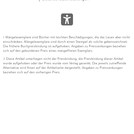
Mängelexemplare sind Bücher mit leichten Beschädigungen, die das Lesen aber nicht
1
einschränken. Mängelexemplare sind durch einen Stempel als solche gekennzeichnet.
Die frühere Buchpreisbindung ist aufgehoben. Angaben zu Preissenkungen beziehen
sich auf den gebundenen Preis eines mangelfreien Exemplars.
Diese Artikel unterliegen nicht der Preisbindung, die Preisbindung dieser Artikel
2
wurde aufgehoben oder der Preis wurde vom Verlag gesenkt. Die jeweils zutreffende
Alternative wird Ihnen auf der Artikelseite dargestellt. Angaben zu Preissenkungen
beziehen sich auf den vorherigen Preis.
Durch Öffnen der Leseprobe willigen Sie ein, dass Daten an den Anbieter der
3
Leseprobe übermittelt werden.
Der gebundene Preis dieses Artikels wird nach Ablauf des auf der Artikelseite
4
dargestellten Datums vom Verlag angehoben.
Der Preisvergleich bezieht sich auf die unverbindliche Preisempfehlung (UVP) des
5
Herstellers.
Der gebundene Preis dieses Artikels wurde vom Verlag gesenkt. Angaben zu
6
Preissenkungen beziehen sich auf den vorherigen Preis.
Die Preisbindung dieses Artikels wurde aufgehoben. Angaben zu Preissenkungen
7