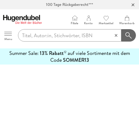
100 Tage Rückgaberecht***
Abholung in über 100 Filialen
Filiale
Konto
Merkzettel
Warenkorb
Hugendubel
Menu
Summer Sale:
13% Rabatt
auf viele Sortimente mit dem
12
mehr
Code
SOMMER13
erfahren