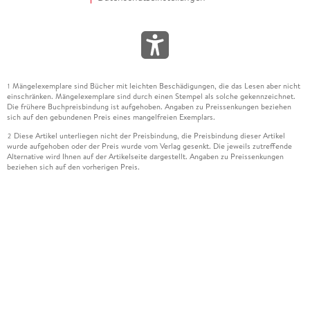
Mängelexemplare sind Bücher mit leichten Beschädigungen, die das Lesen aber nicht
1
einschränken. Mängelexemplare sind durch einen Stempel als solche gekennzeichnet.
Die frühere Buchpreisbindung ist aufgehoben. Angaben zu Preissenkungen beziehen
sich auf den gebundenen Preis eines mangelfreien Exemplars.
Diese Artikel unterliegen nicht der Preisbindung, die Preisbindung dieser Artikel
2
wurde aufgehoben oder der Preis wurde vom Verlag gesenkt. Die jeweils zutreffende
Alternative wird Ihnen auf der Artikelseite dargestellt. Angaben zu Preissenkungen
beziehen sich auf den vorherigen Preis.
Durch Öffnen der Leseprobe willigen Sie ein, dass Daten an den Anbieter der
3
Leseprobe übermittelt werden.
Der gebundene Preis dieses Artikels wird nach Ablauf des auf der Artikelseite
4
dargestellten Datums vom Verlag angehoben.
Der Preisvergleich bezieht sich auf die unverbindliche Preisempfehlung (UVP) des
5
Herstellers.
Der gebundene Preis dieses Artikels wurde vom Verlag gesenkt. Angaben zu
6
Preissenkungen beziehen sich auf den vorherigen Preis.
Die Preisbindung dieses Artikels wurde aufgehoben. Angaben zu Preissenkungen
7