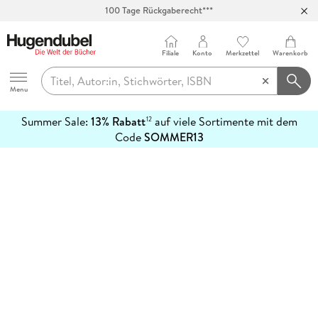
100 Tage Rückgaberecht***
Abholung in über 100 Filialen
Filiale
Konto
Merkzettel
Warenkorb
Hugendubel
Menu
Summer Sale:
13% Rabatt
auf viele Sortimente mit dem
12
mehr
Code
SOMMER13
erfahren