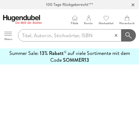
100 Tage Rückgaberecht***
Abholung in über 100 Filialen
Filiale
Konto
Merkzettel
Warenkorb
Hugendubel
Menu
Summer Sale:
13% Rabatt
auf viele Sortimente mit dem
12
mehr
Code
SOMMER13
erfahren