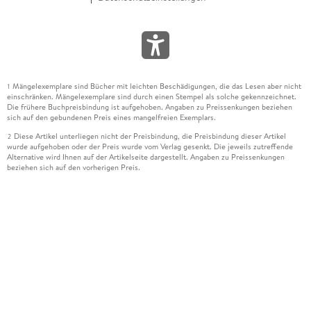
Mängelexemplare sind Bücher mit leichten Beschädigungen, die das Lesen aber nicht
1
einschränken. Mängelexemplare sind durch einen Stempel als solche gekennzeichnet.
Die frühere Buchpreisbindung ist aufgehoben. Angaben zu Preissenkungen beziehen
sich auf den gebundenen Preis eines mangelfreien Exemplars.
Diese Artikel unterliegen nicht der Preisbindung, die Preisbindung dieser Artikel
2
wurde aufgehoben oder der Preis wurde vom Verlag gesenkt. Die jeweils zutreffende
Alternative wird Ihnen auf der Artikelseite dargestellt. Angaben zu Preissenkungen
beziehen sich auf den vorherigen Preis.
Durch Öffnen der Leseprobe willigen Sie ein, dass Daten an den Anbieter der
3
Leseprobe übermittelt werden.
Der gebundene Preis dieses Artikels wird nach Ablauf des auf der Artikelseite
4
dargestellten Datums vom Verlag angehoben.
Der Preisvergleich bezieht sich auf die unverbindliche Preisempfehlung (UVP) des
5
Herstellers.
Der gebundene Preis dieses Artikels wurde vom Verlag gesenkt. Angaben zu
6
Preissenkungen beziehen sich auf den vorherigen Preis.
Die Preisbindung dieses Artikels wurde aufgehoben. Angaben zu Preissenkungen
7