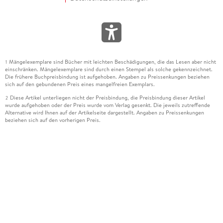
Mängelexemplare sind Bücher mit leichten Beschädigungen, die das Lesen aber nicht
1
einschränken. Mängelexemplare sind durch einen Stempel als solche gekennzeichnet.
Die frühere Buchpreisbindung ist aufgehoben. Angaben zu Preissenkungen beziehen
sich auf den gebundenen Preis eines mangelfreien Exemplars.
Diese Artikel unterliegen nicht der Preisbindung, die Preisbindung dieser Artikel
2
wurde aufgehoben oder der Preis wurde vom Verlag gesenkt. Die jeweils zutreffende
Alternative wird Ihnen auf der Artikelseite dargestellt. Angaben zu Preissenkungen
beziehen sich auf den vorherigen Preis.
Durch Öffnen der Leseprobe willigen Sie ein, dass Daten an den Anbieter der
3
Leseprobe übermittelt werden.
Der gebundene Preis dieses Artikels wird nach Ablauf des auf der Artikelseite
4
dargestellten Datums vom Verlag angehoben.
Der Preisvergleich bezieht sich auf die unverbindliche Preisempfehlung (UVP) des
5
Herstellers.
Der gebundene Preis dieses Artikels wurde vom Verlag gesenkt. Angaben zu
6
Preissenkungen beziehen sich auf den vorherigen Preis.
Die Preisbindung dieses Artikels wurde aufgehoben. Angaben zu Preissenkungen
7