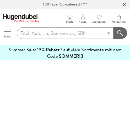
100 Tage Rückgaberecht***
Abholung in über 100 Filialen
Filiale
Konto
Merkzettel
Warenkorb
Hugendubel
Menu
Summer Sale:
13% Rabatt
auf viele Sortimente mit dem
12
mehr
Code
SOMMER13
erfahren