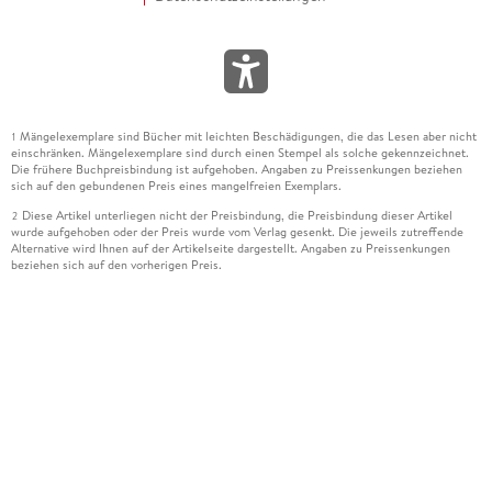
Mängelexemplare sind Bücher mit leichten Beschädigungen, die das Lesen aber nicht
1
einschränken. Mängelexemplare sind durch einen Stempel als solche gekennzeichnet.
Die frühere Buchpreisbindung ist aufgehoben. Angaben zu Preissenkungen beziehen
sich auf den gebundenen Preis eines mangelfreien Exemplars.
Diese Artikel unterliegen nicht der Preisbindung, die Preisbindung dieser Artikel
2
wurde aufgehoben oder der Preis wurde vom Verlag gesenkt. Die jeweils zutreffende
Alternative wird Ihnen auf der Artikelseite dargestellt. Angaben zu Preissenkungen
beziehen sich auf den vorherigen Preis.
Durch Öffnen der Leseprobe willigen Sie ein, dass Daten an den Anbieter der
3
Leseprobe übermittelt werden.
Der gebundene Preis dieses Artikels wird nach Ablauf des auf der Artikelseite
4
dargestellten Datums vom Verlag angehoben.
Der Preisvergleich bezieht sich auf die unverbindliche Preisempfehlung (UVP) des
5
Herstellers.
Der gebundene Preis dieses Artikels wurde vom Verlag gesenkt. Angaben zu
6
Preissenkungen beziehen sich auf den vorherigen Preis.
Die Preisbindung dieses Artikels wurde aufgehoben. Angaben zu Preissenkungen
7