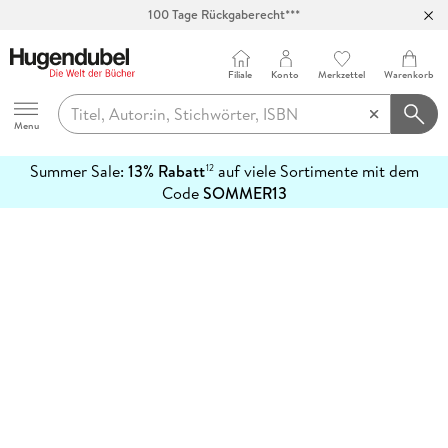
100 Tage Rückgaberecht***
Abholung in über 100 Filialen
Filiale
Konto
Merkzettel
Warenkorb
Hugendubel
Menu
Summer Sale:
13% Rabatt
auf viele Sortimente mit dem
12
mehr
Code
SOMMER13
erfahren