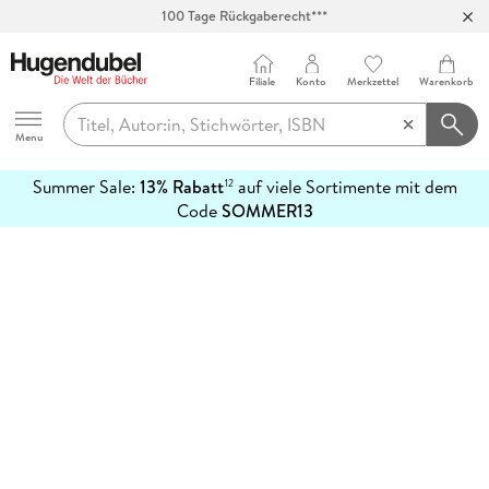
100 Tage Rückgaberecht***
Abholung in über 100 Filialen
Filiale
Konto
Merkzettel
Warenkorb
Hugendubel
Menu
Summer Sale:
13% Rabatt
auf viele Sortimente mit dem
12
mehr
Code
SOMMER13
erfahren