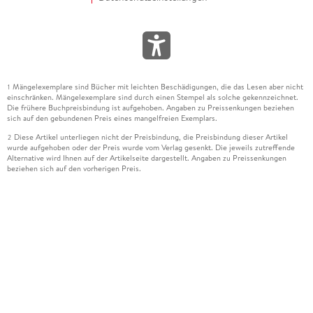
Mängelexemplare sind Bücher mit leichten Beschädigungen, die das Lesen aber nicht
1
einschränken. Mängelexemplare sind durch einen Stempel als solche gekennzeichnet.
Die frühere Buchpreisbindung ist aufgehoben. Angaben zu Preissenkungen beziehen
sich auf den gebundenen Preis eines mangelfreien Exemplars.
Diese Artikel unterliegen nicht der Preisbindung, die Preisbindung dieser Artikel
2
wurde aufgehoben oder der Preis wurde vom Verlag gesenkt. Die jeweils zutreffende
Alternative wird Ihnen auf der Artikelseite dargestellt. Angaben zu Preissenkungen
beziehen sich auf den vorherigen Preis.
Durch Öffnen der Leseprobe willigen Sie ein, dass Daten an den Anbieter der
3
Leseprobe übermittelt werden.
Der gebundene Preis dieses Artikels wird nach Ablauf des auf der Artikelseite
4
dargestellten Datums vom Verlag angehoben.
Der Preisvergleich bezieht sich auf die unverbindliche Preisempfehlung (UVP) des
5
Herstellers.
Der gebundene Preis dieses Artikels wurde vom Verlag gesenkt. Angaben zu
6
Preissenkungen beziehen sich auf den vorherigen Preis.
Die Preisbindung dieses Artikels wurde aufgehoben. Angaben zu Preissenkungen
7